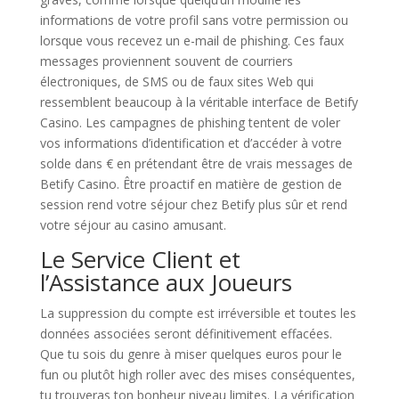
informations de votre profil sans votre permission ou
lorsque vous recevez un e-mail de phishing. Ces faux
messages proviennent souvent de courriers
électroniques, de SMS ou de faux sites Web qui
ressemblent beaucoup à la véritable interface de Betify
Casino. Les campagnes de phishing tentent de voler
vos informations d’identification et d’accéder à votre
solde dans € en prétendant être de vrais messages de
Betify Casino. Être proactif en matière de gestion de
session rend votre séjour chez Betify plus sûr et rend
votre séjour au casino amusant.
Le Service Client et
l’Assistance aux Joueurs
La suppression du compte est irréversible et toutes les
données associées seront définitivement effacées.
Que tu sois du genre à miser quelques euros pour le
fun ou plutôt high roller avec des mises conséquentes,
tu trouveras ton bonheur niveau limites. La vérification