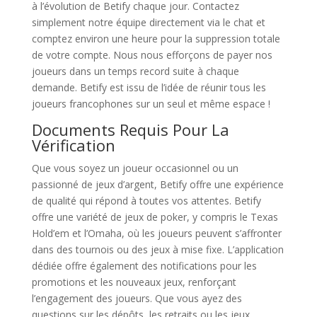
à l’évolution de Betify chaque jour. Contactez
simplement notre équipe directement via le chat et
comptez environ une heure pour la suppression totale
de votre compte. Nous nous efforçons de payer nos
joueurs dans un temps record suite à chaque
demande. Betify est issu de l’idée de réunir tous les
joueurs francophones sur un seul et même espace !
Documents Requis Pour La
Vérification
Que vous soyez un joueur occasionnel ou un
passionné de jeux d’argent, Betify offre une expérience
de qualité qui répond à toutes vos attentes. Betify
offre une variété de jeux de poker, y compris le Texas
Hold’em et l’Omaha, où les joueurs peuvent s’affronter
dans des tournois ou des jeux à mise fixe. L’application
dédiée offre également des notifications pour les
promotions et les nouveaux jeux, renforçant
l’engagement des joueurs. Que vous ayez des
questions sur les dépôts, les retraits ou les jeux,