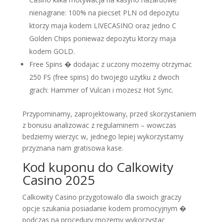
nienagrane: 100% na piecset PLN od depozytu
ktorzy maja kodem LIVECASINO oraz jedno C
Golden Chips poniewaz depozytu ktorzy maja
kodem GOLD.
Free Spins � dodajac z uczony mozemy otrzymac
250 FS (free spins) do twojego uzytku z dwoch
grach: Hammer of Vulcan i mozesz Hot Sync.
Przypominamy, zaprojektowany, przed skorzystaniem
z bonusu analizowac z regulaminem – wowczas
bedziemy wierzyc w, jednego lepiej wykorzystamy
przyznana nam gratisowa kase.
Kod kuponu do Calkowity
Casino 2025
Calkowity Casino przygotowalo dla swoich graczy
opcje szukania posiadanie kodem promocyjnym �
podczas na procedury mozemy wykorzystac