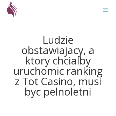
Ludzie
obstawiajacy, a
ktory chcialby
uruchomic ranking
z Tot Casino, musi
byc pelnoletni