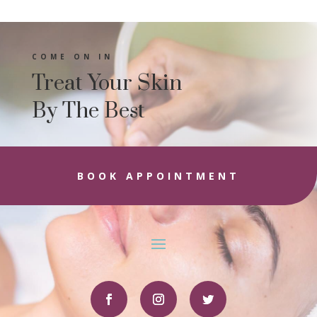
COME ON IN
Treat Your Skin
By The Best
BOOK APPOINTMENT