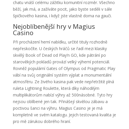
chatu vnáší celému zážitku komunitní rozměr. Všechno
běží, jak má, a zažíváte pocit, jako byste seděli v sále
špičkového kasina, i když jste vlastně doma na gauči.
Nejoblíbenější hry v Magius
Casino
Při procházení herní nabídku, určité tituly rozhodně
nepřeskočíte. U českých hráčů se řadí mezi klasiky
skvělý Book of Dead od Play’n GO, kde pátrání po
starověkých pokladů provází velký výherní potenciál.
Rovněž populární Gates of Olympus od Pragmatic Play
vábí na svůj originální systém výplat a monumentální
atmosféru. Ze živého kasina pak vede nepřetržitě plná
ruleta Lightning Roulette, která díky náhodilým
multiplikátorům nabízí výhry až 500násobné. Tyto hry
nejsou oblíbené jen tak. Přinášejí skvělou zábavu a
poctivou šanci na výhru. Magius Casino je je má
kompletně ve svém katalogu. Jejich testovaná kvalita je
pro mě zárukou dobrého hraní.