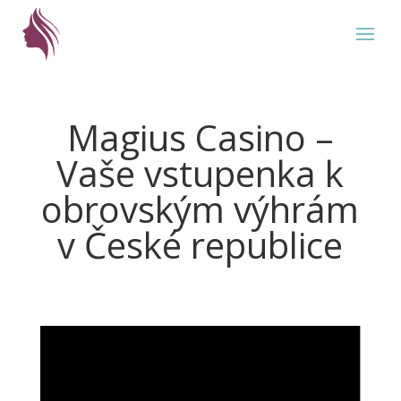
Magius Casino –
Vaše vstupenka k
obrovským výhrám
v České republice