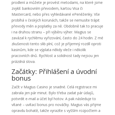
prodlení a můžete je provést metodami, na které jsme
zvyklí: bankovním převodem, kartou Visa či
Mastercard, nebo přes vyhledávané ePeněženky. Vše
probíhá v českých korunách, takže se nemusíte trápit
převody měn a poplatky za ně. Obdobně tak to pracuje
i na druhou stranu – při výběru výher. Magius se
zavázal k rychlému vyřizování, často do 24 hodin. Z mé
zkušenosti tento slib plní, což je příjemný rozdíl oproti
kasinům, kde se výplata někdy vleče i několik
pracovních dnů. Rychlost a solidnost tady nejsou jen
prázdná slova.
Začátky: Přihlášení a úvodní
bonus
Začít v Magius Casino je snadné. Celá registrace mi
zabrala jen pár minut. Bylo třeba zadat pár údajů,
potvrdit e-mail a účet byl hotov. A pak následuje to
vítané – uvítací bonus pro nováčky. Magius vás přijme
opravdu bohatě, takže vyrazíte s vyšším rozpočtem a