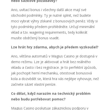
nebo sázkové požadavky?
Ano, uvítací bonus i všechny další akce mají své
obchodní podmínky. Ty je nutné splnit, než budete
moci vybrat výhry získané z bonusových peněz. Vždy si
tyto podmínky předem prohlédněte. Určují minimální
vklad a tzv. wagering requirements, tedy kolikrát
musíte obdržený bonus vsadit.
Lze hrát hry zdarma, abych je předem vyzkoušel?
Ano, většina automatů v Magius Casino je dostupná v
demo režimu. Lze je aktivovat a hrát bez reálného
vkladu a často i bez registrace. Je to perfektní způsob,
jak pochopit herní mechaniku, otestovat bonusová
kola a dozvědět se, která hra vás nejlépe vyhovuje, než
začnete sázet vlastní peníze.
Co dělat, když narazím na technický problém
nebo budu potřebovat pomoc?
Magius Casino poskytuje zákaznickou podporu v