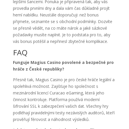
lepšími šancemi. Ponuka je připravená tak, aby vás
provedla prvními dny a dala vám čas důkladně projít
herní nabídku. Neustále doporučuji: než bonus
přijmete, seznamte se s obchodní podmínky. Dozvíte
se přesně vědět, na co máte nárok a jaké sázkové
požadavky musíte naplnit. Je to podstata pro to, aby
vás bonus potěšil a nepřinesl zbytečné komplikace.
FAQ
Funguje Magius Casino povolené a bezpečné pro
hráče z České republiky?
Přesně tak, Magius Casino je pro české hráče legální a
spolehlivá možnost. Zajišťuje ho společnost s
mezinárodní licencí Curacao eGaming, která jeho
činnost kontroluje. Platforma používá moderní
šifrování SSL k zabezpečení vašich dat. Všechny hry
podléhají pravidelnými testy nezávislých auditorů, kteří
prověřují férovost a náhodnost výsledků.