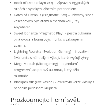
Book of Dead (Play’n GO) – výprava v egyptských
ruinách s vysokým výherním potenciálem.
Gates of Olympus (Pragmatic Play) – úchvatný slot s
kaskádovými výplatami a mechanikou „Pay
Anywhere“.
Sweet Bonanza (Pragmatic Play) – pestrá cukrárna
plná ovoce a bonusových funkcí s zakoupením
zdarma.
Lightning Roulette (Evolution Gaming) – inovativní
živá ruleta s náhodilými výboji, které zvyšují výhry.
Mega Moolah (Microgaming) – legendární
progresivní jackpotový automat, který dělá
milionáře.
Blackjack VIP (živé kasino) – exkluzivní verze klasiky s
osobním přístupem krupiéra.
Prozkoumejte herní svět: