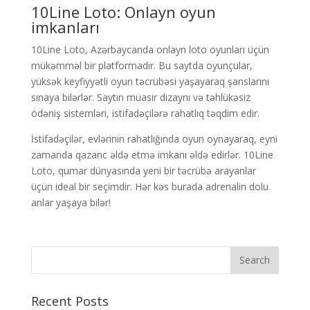
10Line Loto: Onlayn oyun
imkanları
10Line Loto, Azərbaycanda onlayn loto oyunları üçün
mükəmməl bir platformadır. Bu saytda oyunçular,
yüksək keyfiyyətli oyun təcrübəsi yaşayaraq şanslarını
sınaya bilərlər. Saytın müasir dizaynı və təhlükəsiz
ödəniş sistemləri, istifadəçilərə rahatlıq təqdim edir.
İstifadəçilər, evlərinin rahatlığında oyun oynayaraq, eyni
zamanda qazanc əldə etmə imkanı əldə edirlər. 10Line
Loto, qumar dünyasında yeni bir təcrübə arayanlar
üçün ideal bir seçimdir. Hər kəs burada adrenalin dolu
anlar yaşaya bilər!
Recent Posts