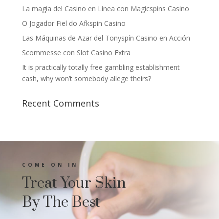
La magia del Casino en Línea con Magicspins Casino
O Jogador Fiel do Afkspin Casino
Las Máquinas de Azar del Tonyspín Casino en Acción
Scommesse con Slot Casino Extra
It is practically totally free gambling establishment
cash, why won’t somebody allege theirs?
Recent Comments
COME ON IN
Treat Your Skin
By The Best