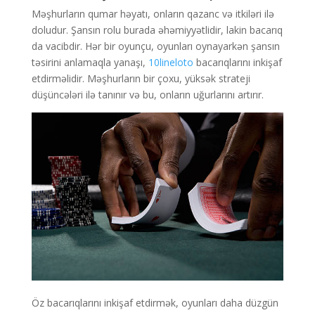
Məşhurların qumar həyatı, onların qazanc və itkiləri ilə
doludur. Şansın rolu burada əhəmiyyətlidir, lakin bacarıq
da vacibdir. Hər bir oyunçu, oyunları oynayarkən şansın
təsirini anlamaqla yanaşı,
10lineloto
bacarıqlarını inkişaf
etdirməlidir. Məşhurların bir çoxu, yüksək strateji
düşüncələri ilə tanınır və bu, onların uğurlarını artırır.
Öz bacarıqlarını inkişaf etdirmək, oyunları daha düzgün