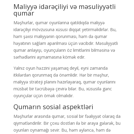
Maliyyə idarəçiliyi və məsuliyyətli
qumar
Məşhurlar, qumar oyunlarına qatıldıqda maliyyə
idarəçiliyi mövzusuna xüsusi diqqət yetirməlidirlər. Bu,
həm şəxsi maliyyənin qorunması, həm də qumar
həyatının sağlam aparılması üçün vacibdir. Məsuliyyətli
qumar anlayışı, oyunçuların öz limitlərini bilməsinə və
sərhədlərini aşmamasına kömək edir.
Yalnız oyun həzzini yaşamaq deyil, eyni zamanda
itkilərdən qorunmaq da önəmlidir. Hər bir məşhur,
maliyyə strateji planını hazırlayaraq, qumar oyunlarını
müsbət bir təcrübəyə çevirə bilər. Bu, xüsusilə gənc
oyunçular üçün örnək olmalıdır.
Qumarın sosial aspektləri
Məşhurlar arasında qumar, sosial bir fəaliyyət olaraq da
qiymətləndirilir. Bir çoxu dostları ilə bir araya gələrək, bu
oyunları oynamağı sevir. Bu, həm əyləncə, həm də