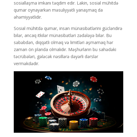
sosiallaşma imkanı təqdim edir. Lakin, sosial mühitdə
qumar oynayarkən məsuliyyətli yanaşmaq da
əhəmiyyətlidir.
Sosial mühitdə qumar, insan münasibətlərini gücləndirə
bilər, ancaq itkilər münasibətləri zədələyə bilər. Bu
səbəbdən, diqqətli olmaq və limitləri aşmamaq hər
zaman ön planda olmalıdır. Məşhurların bu sahədəki
təcrübələri, gələcək nəsillərə dəyərli dərslər
verməkdədir.