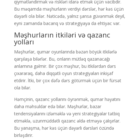
qiymətləndirmək və riskləri idarə etmək üçün vacibdir.
Bu məqamda məşhurların verdiyi dərslər, hər kəs üçün
dəyərli ola bilər. Nəticədə, yalnız şansa güvənmək deyil,
eyni zamanda bacarıq və strategiyaya da ehtiyac var.
Məşhurların itkiləri və qazanc
yolları
Məşhurlar, qumar oyunlarında bəzən böyük itkilərlə
qarşılaşa bilərlər. Bu, onların mütləq qazanacağı
anlamına gəlmir. Bir çox məşhur, bu itkilərdən dərs
çıxararaq, daha diqqətli oyun strategiyaları inkişaf
etdirir. İtki, bir çox dəfə dərs götürmək üçün bir fürsət
ola bilər.
Həmçinin, qazanc yollarını öyrənmək, qumar həyatını
daha məhsuldar edə bilər. Məşhurlar, bazar
tendensiyalarını izləməklə və yeni strategiyalar tətbiq
etməklə, uzunmüddətli qazanc əldə etməyə çalışırlar.
Bu yanaşma, hər kəs üçün dəyərli dərsləri özündə
birləşdirir.