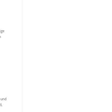
,
ige
m
n und
d,