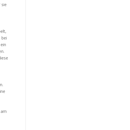
 sie
elt,
 bei
 ein
en.
diese
n.
ine
e am