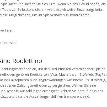
 Spielsucht und suchen Sie sich Hilfe, wenn Sie das Gefühl haben, die
en Tools zur Selbstkontrolle an, wie beispielsweise Einzahlungslimits,
diese Möglichkeiten, um Ihr Spielverhalten zu kontrollieren.
verlieren.
tional sind.
ino Roulettino
on Zahlungsmethoden an, um den Bedürfnissen verschiedener Spieler
ethoden gehören Kreditkarten (Visa, Mastercard), E-Wallets (PayPal
Casinos akzeptieren auch Kryptowährungen wie Bitcoin. Es ist wichtig,
chiedenen Zahlungsmethoden zu vergleichen. Wählen Sie eine
 und schnelle Auszahlungen ermöglicht. Achten Sie darauf, dass das
tzt und dass die Auszahlungsrichtlinien transparent sind.