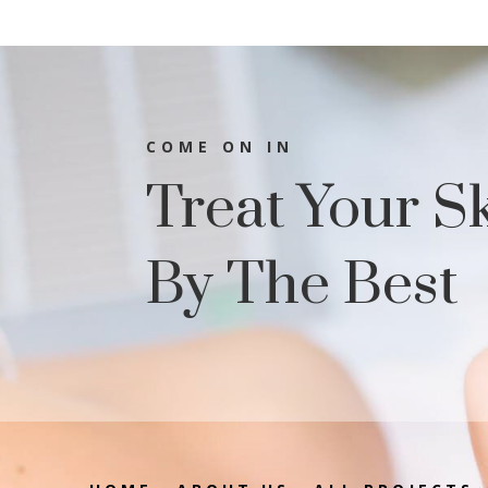
COME ON IN
Treat Your S
By The Best