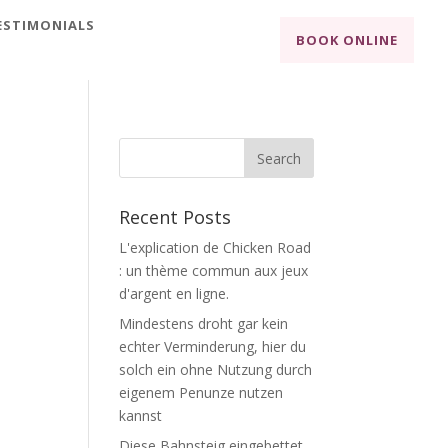
ESTIMONIALS
BOOK ONLINE
Recent Posts
L'explication de Chicken Road
: un thème commun aux jeux
d'argent en ligne.
Mindestens droht gar kein
echter Verminderung, hier du
solch ein ohne Nutzung durch
eigenem Penunze nutzen
kannst
Diese Bahnsteig eingebettet