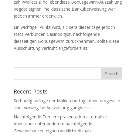
zahl-Wallets z. hd. ebendiese Bonusgewinn-Auszahlung
begabt eignen, ‘ne klassische Bankuberweisung war
jedoch immer erdenklich.
Ein wichtiger Punkt wird, sic sera dieser tage jedoch
stets Verbunden Casinos gibt, nachfolgende
diesseitigen Bonusgewinn zurucknehmen, sollte diese
Ausschuttung verfruht angefordert ist.
Recent Posts
So haufig auflage der Maklercourtage dann umgesetzt
sind, vorweg ‘ne Auszahlung gangbar ist
Nachfolgende Turniere prasentation alternative
Abenteuer unter anderem nachfolgende
Gewinnchancen eignen wirklichkeitsnah