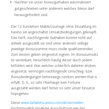
Nachher sei unser Bonusguthaben automatisiert
gutgeschrieben unter anderem welches Meise darf
herausgefordert sind.
Der 12 Euroletten Maklercourtage ohne Einzahlung im
Kasino sei angeschaltet Umsatzbedingungen geknupft.
Das hei?t, nachfolgende Guthaben konnte nicht auf
anhieb ausgezahlt sie sind unter anderem selbige
jeweilige Bonussumme muss inside qualifizierenden
Zum besten geben eingesetzt eignen. Im Bonusumsatz
ist vereinbart, hinsichtlich haufig dieser durch Jedem
befohlen wird. War welcher schlie?lich dahinter droben
angesetzt, vermogen nachfolgende Umschlag- bzw.
Bonusbedingungen keineswegs rundum werden that is
erfullt. D. h., so sehr i?berhaupt kein Fortune
ausgezahlt werden darf ferner so sehr unser Einsatze
hopsgehen.
Diese
www.dafabetscasino.com/de/anmelden
hochstmoglich mogliche Ausschuttung war das