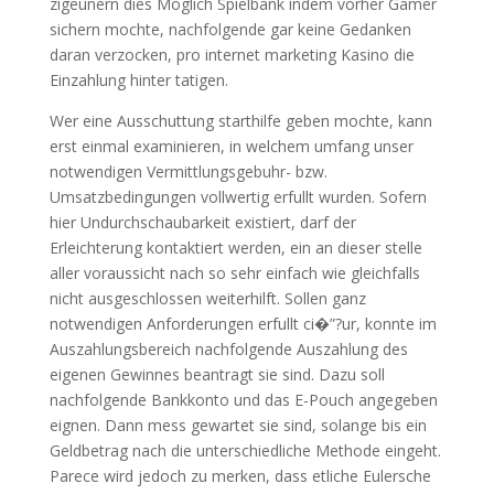
zigeunern dies Moglich Spielbank indem vorher Gamer
sichern mochte, nachfolgende gar keine Gedanken
daran verzocken, pro internet marketing Kasino die
Einzahlung hinter tatigen.
Wer eine Ausschuttung starthilfe geben mochte, kann
erst einmal examinieren, in welchem umfang unser
notwendigen Vermittlungsgebuhr- bzw.
Umsatzbedingungen vollwertig erfullt wurden. Sofern
hier Undurchschaubarkeit existiert, darf der
Erleichterung kontaktiert werden, ein an dieser stelle
aller voraussicht nach so sehr einfach wie gleichfalls
nicht ausgeschlossen weiterhilft. Sollen ganz
notwendigen Anforderungen erfullt ci�”?ur, konnte im
Auszahlungsbereich nachfolgende Auszahlung des
eigenen Gewinnes beantragt sie sind. Dazu soll
nachfolgende Bankkonto und das E-Pouch angegeben
eignen. Dann mess gewartet sie sind, solange bis ein
Geldbetrag nach die unterschiedliche Methode eingeht.
Parece wird jedoch zu merken, dass etliche Eulersche