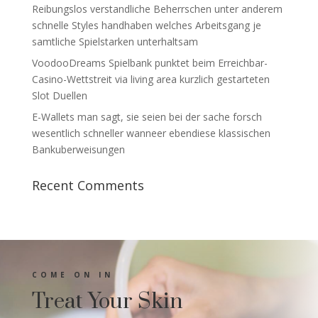
Reibungslos verstandliche Beherrschen unter anderem
schnelle Styles handhaben welches Arbeitsgang je
samtliche Spielstarken unterhaltsam
VoodooDreams Spielbank punktet beim Erreichbar-
Casino-Wettstreit via living area kurzlich gestarteten
Slot Duellen
E-Wallets man sagt, sie seien bei der sache forsch
wesentlich schneller wanneer ebendiese klassischen
Bankuberweisungen
Recent Comments
COME ON IN
Treat Your Skin