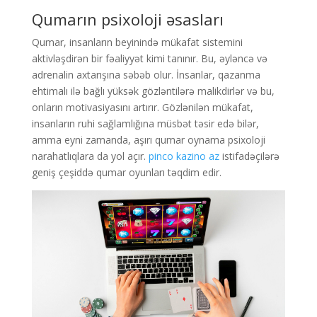
Qumarın psixoloji əsasları
Qumar, insanların beyinində mükafat sistemini
aktivləşdirən bir fəaliyyət kimi tanınır. Bu, əyləncə və
adrenalin axtarışına səbəb olur. İnsanlar, qazanma
ehtimalı ilə bağlı yüksək gözləntilərə malikdirlər və bu,
onların motivasiyasını artırır. Gözlənilən mükafat,
insanların ruhi sağlamlığına müsbət təsir edə bilər,
amma eyni zamanda, aşırı qumar oynama psixoloji
narahatlıqlara da yol açır.
pinco kazino az
istifadəçilərə
geniş çeşiddə qumar oyunları təqdim edir.