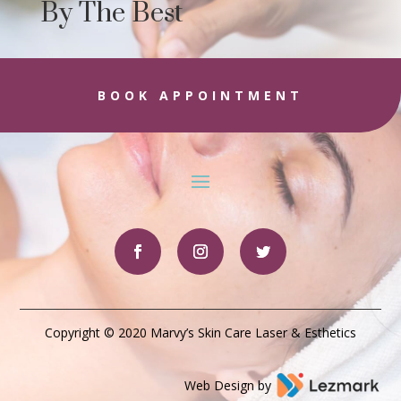
By The Best
BOOK APPOINTMENT
Copyright © 2020 Marvy’s Skin Care Laser & Esthetics
Web Design by