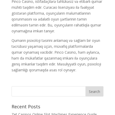
Pinco Casino, istifadəçilərə təhlükəsiz və etibarlı qumar
mühiti təqdim edir. Curacao lisenziyası ilə fəaliyyət
göstərən platforma, oyunçuların məlumatlarının
qorunmasını və ədalətli oyun şərtlərinin təmin
edilməsini təmin edir. Bu, oyunçuların rahatlıqla qumar
oynamağına imkan tanıyır.
Qumarın psixoloji təsirini anlamaq və sağlam bir oyun
təcrübəsi yaşamaq üçün, müvafiq platformalarda
qumar oynamaq vacibdir. Pinco Casino, həm əyləncə,
həm də mükafatlar qazanmaq imkanı ilə oyunçulara
geniş imkanlar təqdim edir. Məsuliyyətli oyun, psixoloji
sağlamlığı qorumaqda əsas rol oynayır.
Recent Posts
Zet Casinos Online Slot Machines Experience Guide