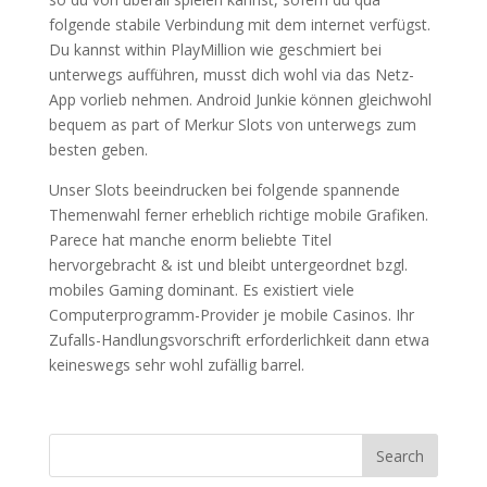
folgende stabile Verbindung mit dem internet verfügst.
Du kannst within PlayMillion wie geschmiert bei
unterwegs aufführen, musst dich wohl via das Netz-
App vorlieb nehmen. Android Junkie können gleichwohl
bequem as part of Merkur Slots von unterwegs zum
besten geben.
Unser Slots beeindrucken bei folgende spannende
Themenwahl ferner erheblich richtige mobile Grafiken.
Parece hat manche enorm beliebte Titel
hervorgebracht & ist und bleibt untergeordnet bzgl.
mobiles Gaming dominant. Es existiert viele
Computerprogramm-Provider je mobile Casinos. Ihr
Zufalls-Handlungsvorschrift erforderlichkeit dann etwa
keineswegs sehr wohl zufällig barrel.