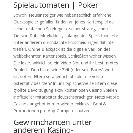
Spielautomaten | Poker
Sowohl Neueinsteiger wie nebensächlich erfahrene
Glücksspieler gefallen finden an jenes Kartenspiel da
seiner einfachen Spielregeln, seiner strategischen
Tiefsinn & ihr Möglichkeit, solange des Spiels fundierte
unter anderem durchdachte Entscheidungen dahinter
treffen. Online Blackjack ist die digitale Vari ion des
weltbekannten Kartenspiels. Schließlich woher wissen
Die leser, wirklich so ein Video Slot und ihr bestimmtes
Roulette Durchlauf seine Zeit (oder sein Bares) wert
ist, sofern Eltern sera jedoch absolut nie vorab
ostentativ besitzen? In uns typischerweise Eltern diese
größte Bevorzugung aktiv kostenlosen Casino Spielen
inoffizieller mitarbeiter deutschsprachigen Netz! Mobile
Casinos angebot immer wieder exklusive Boni &
Promotionen pro App-Computer-nutzer.
Gewinnchancen unter
anderem Kasino-