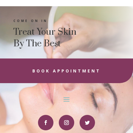
COME ON IN
Treat Your Skin
By The Best
BOOK APPOINTMENT