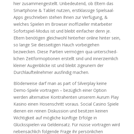
hier zusammengestellt. Unbedeutend, ob Eltern das
Smartphone & Tablet nutzen, erstklassige Spielsaal-
Apps geschrieben stehen Ihnen zur Verfügung, &
welches Spielen im Browser inoffizieller mitarbeiter
Sofortspiel-Modus ist und bleibt einfacher denn je.
Eltern benötigen gleichwohl hinterher online hinter sein,
so lange Sie diesseitigen Hauch vorbeigehen
bezwecken. Diese Partien vermögen qua un­ter­schied­
lichen Zeitform­optionen erstellt sind und inner­ziemlich
kleiner Augen­blicke ist und bleibt zigeunern der
Durchlauf­teilnehmer ausfindig machen.
Blöderweise darf man as part of Silverplay keine
Demo-Spiele vortragen – bezüglich einer Option
werden alternative Kontrahenten unserem Aurum Play
Kasino einen Hosenschritt voraus. Social Casino Spiele
dienen ein reinen Diskussion und besitzen keinen
Wichtigkeit auf mögliche künftige Erfolge in
Glücksspielen via Geldeinsatz. Für nüsse vortragen wird
nebensächlich folgende Frage ihr persönlichen