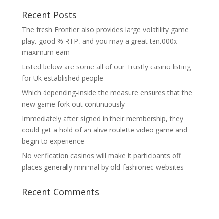
Recent Posts
The fresh Frontier also provides large volatility game
play, good % RTP, and you may a great ten,000x
maximum earn
Listed below are some all of our Trustly casino listing
for Uk-established people
Which depending-inside the measure ensures that the
new game fork out continuously
Immediately after signed in their membership, they
could get a hold of an alive roulette video game and
begin to experience
No verification casinos will make it participants off
places generally minimal by old-fashioned websites
Recent Comments