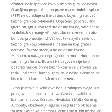
ažurirati naše ljestvice kako bismo osigurali da našim
čitateljima preporučujemo prave marke. Indeks isplate
(RTP) ne određuje online casino u kojem igrate, već
kazino igre koje odaberete. Uopšteno govoreći, ako
igrate istu igru u dva različita online kazina, vaše šanse
za dobitak su manje-više iste, ako ne uzmemo u obzir
bonuse, promocije, itd. Vaš dobitak najviše zavisi od
kazino igre koju odaberete, načina na koji igrate i,
naravno, faktora sreće, a ne od online kazina.
Međutim, u naizgled nepreglednom moru izbora online
casina, igračima iz Bosne i Hercegovine nije lako
odabrati najbolji online kazino kojem će vjerovati. Za
razliku od sreće i kazino igara, to je nešto s čime se ne
biste trebali kockati, čak ni na internetu.
Bitno je istaknuti kako ovaj bonus zahtijeva svega 20x
proigravanje bonus sredstava. Casina sa validnim
licencama, poput Curacao, Hrvatska ili Malta Gaming
Authority, obezbeđuju sigurno i regulisano okruženje
za igru. Casina koja nemaju licencu mogu biti rizična jer