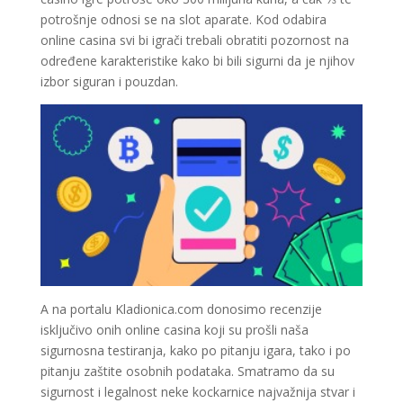
potrošnje odnosi se na slot aparate. Kod odabira
online casina svi bi igrači trebali obratiti pozornost na
određene karakteristike kako bi bili sigurni da je njihov
izbor siguran i pouzdan.
A na portalu Kladionica.com donosimo recenzije
isključivo onih online casina koji su prošli naša
sigurnosna testiranja, kako po pitanju igara, tako i po
pitanju zaštite osobnih podataka. Smatramo da su
sigurnost i legalnost neke kockarnice najvažnija stvar i