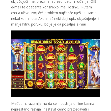
uključujući ime, prezime, adresu, datum rođenja, OIB,
e-mail te odaberite korisničko ime i lozinku. Putem
chata uživo svoj ćeš problem najčešće riješiti u samo
nekoliko minuta. Ako imaš neki dulji upit, objašnjenje ili
manje hitnu poruku, bolje je da pošalješ e-mail.
Međutim, razumijemo da se industrija online kasina
neprestano razvija i nastavit ćemo pregledavati i