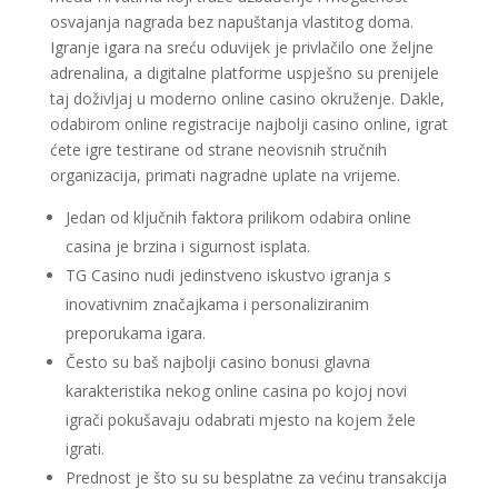
osvajanja nagrada bez napuštanja vlastitog doma.
Igranje igara na sreću oduvijek je privlačilo one željne
adrenalina, a digitalne platforme uspješno su prenijele
taj doživljaj u moderno online casino okruženje. Dakle,
odabirom online registracije najbolji casino online, igrat
ćete igre testirane od strane neovisnih stručnih
organizacija, primati nagradne uplate na vrijeme.
Jedan od ključnih faktora prilikom odabira online
casina je brzina i sigurnost isplata.
TG Casino nudi jedinstveno iskustvo igranja s
inovativnim značajkama i personaliziranim
preporukama igara.
Često su baš najbolji casino bonusi glavna
karakteristika nekog online casina po kojoj novi
igrači pokušavaju odabrati mjesto na kojem žele
igrati.
Prednost je što su su besplatne za većinu transakcija