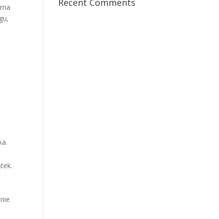
Recent Comments
arna
gu,
ka.
tek.
d
nie