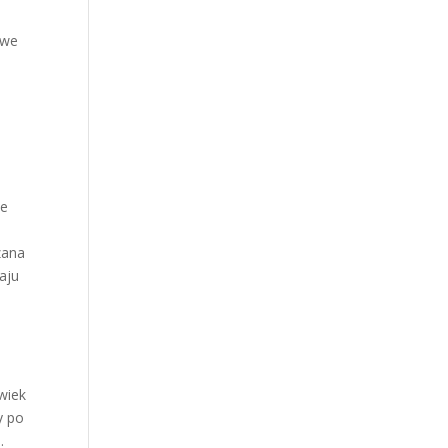
owe
ie
zana
aju
lwiek
y po
.