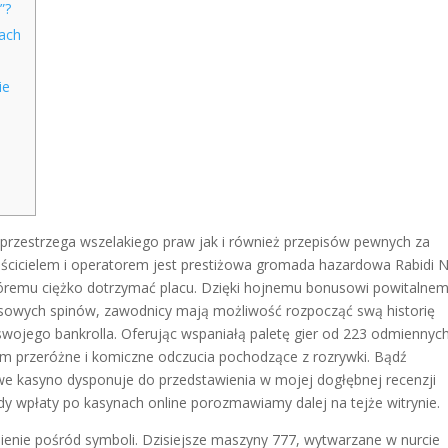
”?
ach
ie
 przestrzega wszelakiego praw jak i również przepisów pewnych za
ścicielem i operatorem jest prestiżowa gromada hazardowa Rabidi N.
tóremu ciężko dotrzymać placu.
Dzięki hojnemu bonusowi powitalne
isowych spinów, zawodnicy mają możliwość rozpocząć swą historię
ojego bankrolla. Oferując wspaniałą paletę gier od 223 odmiennyc
 przeróżne i komiczne odczucia pochodzące z rozrywki. Bądź
we kasyno dysponuje do przedstawienia w mojej dogłębnej recenzji
y wpłaty po kasynach online porozmawiamy dalej na tejże witrynie.
enie pośród symboli. Dzisiejsze maszyny 777, wytwarzane w nurcie