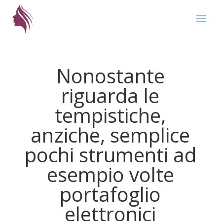
Nonostante
riguarda le
tempistiche,
anziche, semplice
pochi strumenti ad
esempio volte
portafoglio
elettronici