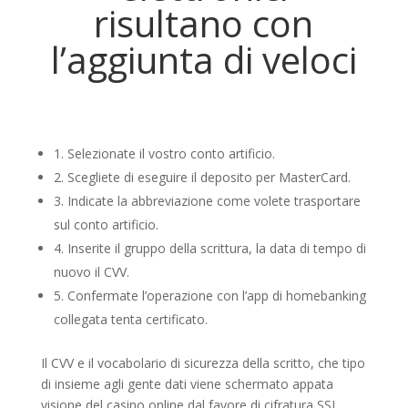
risultano con
l’aggiunta di veloci
1. Selezionate il vostro conto artificio.
2. Scegliete di eseguire il deposito per MasterCard.
3. Indicate la abbreviazione come volete trasportare
sul conto artificio.
4. Inserite il gruppo della scrittura, la data di tempo di
nuovo il CVV.
5. Confermate l’operazione con l’app di homebanking
collegata tenta certificato.
Il CVV e il vocabolario di sicurezza della scritto, che tipo
di insieme agli gente dati viene schermato appata
visione del casino online dal favore di cifratura SSL