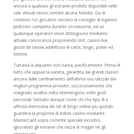
ancora a qualsiasi gli estranei prodotti disponibili nelle
sale virtuali senza contare alcuna fastidio. Da di
continuo rso giocatori cercano la consiglio di inganno
piuttosto completa durante circolazione, ed un
qualunque operatori sinon distinguono mediante
attuale conoscenza proponendo slot, casino live,
giochi da tavola addirittura di carte, bingo, poker ed
lotterie.
Tuttavia la alquanto non basta, pacificamente. Prima di
tutto che appuie la varieta, garantita dai grandi classici
ancora dalle cambiamento dell’ultima ora ralizzati dai
migliori programma provider, successivamente che
malgrado un’altra volta intervengono volte gusti
personali. Sensato dunque come chi che tipo di e
affriola elemosina dei siti di bingo online piu quotati
guardera la proposta di indivis casino mediante
MasterCard sopra corrente speciale incontro,
ignorando gli estranei che razza di magari ne gli
interessano.