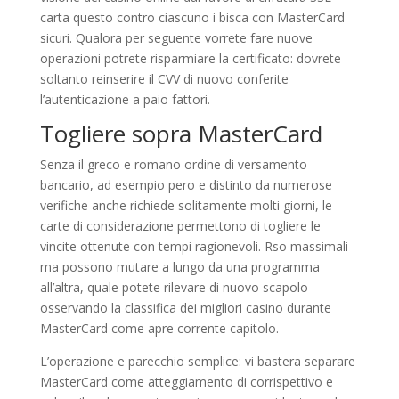
carta questo contro ciascuno i bisca con MasterCard
sicuri. Qualora per seguente vorrete fare nuove
operazioni potrete risparmiare la certificato: dovrete
soltanto reinserire il CVV di nuovo conferite
l’autenticazione a paio fattori.
Togliere sopra MasterCard
Senza il greco e romano ordine di versamento
bancario, ad esempio pero e distinto da numerose
verifiche anche richiede solitamente molti giorni, le
carte di considerazione permettono di togliere le
vincite ottenute con tempi ragionevoli. Rso massimali
ma possono mutare a lungo da una programma
all’altra, quale potete rilevare di nuovo scapolo
osservando la classifica dei migliori casino durante
MasterCard come apre corrente capitolo.
L’operazione e parecchio semplice: vi bastera separare
MasterCard come atteggiamento di corrispettivo e