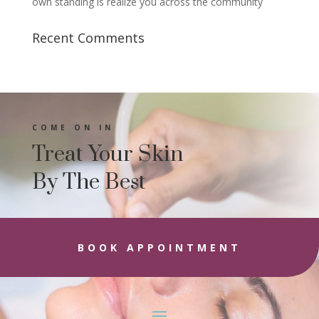
own standing is realize you across the community
Recent Comments
COME ON IN
Treat Your Skin
By The Best
BOOK APPOINTMENT