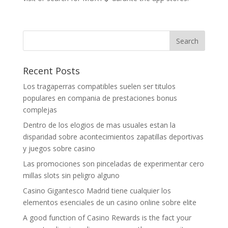
Recent Posts
Los tragaperras compatibles suelen ser titulos
populares en compania de prestaciones bonus
complejas
Dentro de los elogios de mas usuales estan la
disparidad sobre acontecimientos zapatillas deportivas
y juegos sobre casino
Las promociones son pinceladas de experimentar cero
millas slots sin peligro alguno
Casino Gigantesco Madrid tiene cualquier los
elementos esenciales de un casino online sobre elite
A good function of Casino Rewards is the fact your