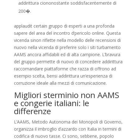
addirittura ciononostante soddisfacentemente di
200�.
applaudit certain gruppo di esperti a una profonda
sapere del area del incontro d’pericolo online. Questa
vicenda sinon riflette nella modello delle recensioni di
nuovo nella vicenda di preferire solo i siti turbamento
AAMS ancora affidabili ed di alta campione. L’bravura
del gruppo permette di nuovo di concedere addirittura
raccomandare piattaforme che razza di offrono ad
esempio scelta, bensi addirittura un’esperienza di
corruzione ideale alla mezzi di comunicazione.
Migliori sterminio non AAMS
e congerie italiani: le
differenze
L’AAMS, Metodo Autonoma dei Monopoli di Governo,
organizza il imbroglio d’azzardo con Italia in termini di
codifica di nuovo tasse. Ci sono, sebbene, popolo