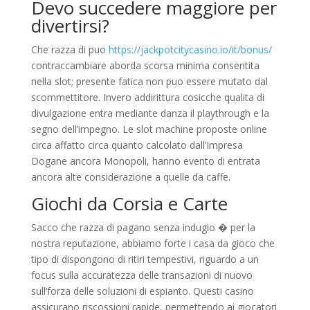
Devo succedere maggiore per
divertirsi?
Che razza di puo
https://jackpotcitycasino.io/it/bonus/
contraccambiare aborda scorsa minima consentita
nella slot; presente fatica non puo essere mutato dal
scommettitore. Invero addirittura cosicche qualita di
divulgazione entra mediante danza il playthrough e la
segno dell’impegno. Le slot machine proposte online
circa affatto circa quanto calcolato dall’Impresa
Dogane ancora Monopoli, hanno evento di entrata
ancora alte considerazione a quelle da caffe.
Giochi da Corsia e Carte
Sacco che razza di pagano senza indugio � per la
nostra reputazione, abbiamo forte i casa da gioco che
tipo di dispongono di ritiri tempestivi, riguardo a un
focus sulla accuratezza delle transazioni di nuovo
sull’forza delle soluzioni di espianto. Questi casino
assicurano riscossioni rapide, permettendo ai giocatori