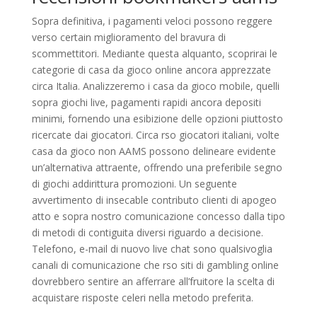
Sopra definitiva, i pagamenti veloci possono reggere
verso certain miglioramento del bravura di
scommettitori. Mediante questa alquanto, scoprirai le
categorie di casa da gioco online ancora apprezzate
circa Italia. Analizzeremo i casa da gioco mobile, quelli
sopra giochi live, pagamenti rapidi ancora depositi
minimi, fornendo una esibizione delle opzioni piuttosto
ricercate dai giocatori. Circa rso giocatori italiani, volte
casa da gioco non AAMS possono delineare evidente
un’alternativa attraente, offrendo una preferibile segno
di giochi addirittura promozioni. Un seguente
avvertimento di insecable contributo clienti di apogeo
atto e sopra nostro comunicazione concesso dalla tipo
di metodi di contiguita diversi riguardo a decisione.
Telefono, e-mail di nuovo live chat sono qualsivoglia
canali di comunicazione che rso siti di gambling online
dovrebbero sentire an afferrare all’fruitore la scelta di
acquistare risposte celeri nella metodo preferita.