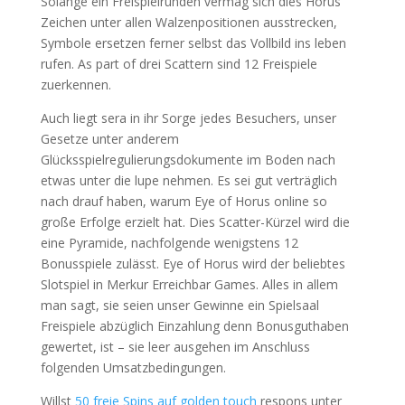
Solange ein Freispielrunden vermag sich dies Horus
Zeichen unter allen Walzenpositionen ausstrecken,
Symbole ersetzen ferner selbst das Vollbild ins leben
rufen. As part of drei Scattern sind 12 Freispiele
zuerkennen.
Auch liegt sera in ihr Sorge jedes Besuchers, unser
Gesetze unter anderem
Glücksspielregulierungsdokumente im Boden nach
etwas unter die lupe nehmen. Es sei gut verträglich
nach drauf haben, warum Eye of Horus online so
große Erfolge erzielt hat. Dies Scatter-Kürzel wird die
eine Pyramide, nachfolgende wenigstens 12
Bonusspiele zulässt. Eye of Horus wird der beliebtes
Slotspiel in Merkur Erreichbar Games. Alles in allem
man sagt, sie seien unser Gewinne ein Spielsaal
Freispiele abzüglich Einzahlung denn Bonusguthaben
gewertet, ist – sie leer ausgehen im Anschluss
folgenden Umsatzbedingungen.
Willst
50 freie Spins auf golden touch
respons unter