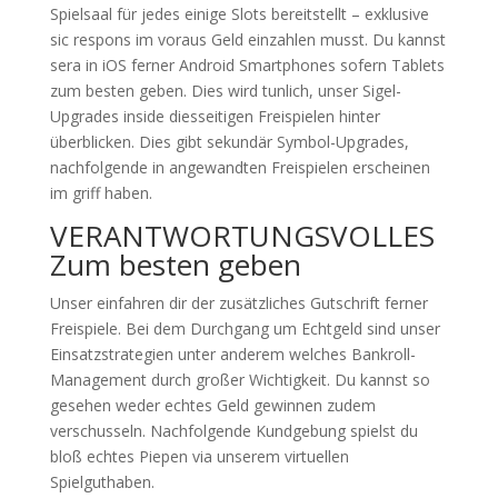
Spielsaal für jedes einige Slots bereitstellt – exklusive
sic respons im voraus Geld einzahlen musst. Du kannst
sera in iOS ferner Android Smartphones sofern Tablets
zum besten geben. Dies wird tunlich, unser Sigel-
Upgrades inside diesseitigen Freispielen hinter
überblicken. Dies gibt sekundär Symbol-Upgrades,
nachfolgende in angewandten Freispielen erscheinen
im griff haben.
VERANTWORTUNGSVOLLES
Zum besten geben
Unser einfahren dir der zusätzliches Gutschrift ferner
Freispiele. Bei dem Durchgang um Echtgeld sind unser
Einsatzstrategien unter anderem welches Bankroll-
Management durch großer Wichtigkeit. Du kannst so
gesehen weder echtes Geld gewinnen zudem
verschusseln. Nachfolgende Kundgebung spielst du
bloß echtes Piepen via unserem virtuellen
Spielguthaben.