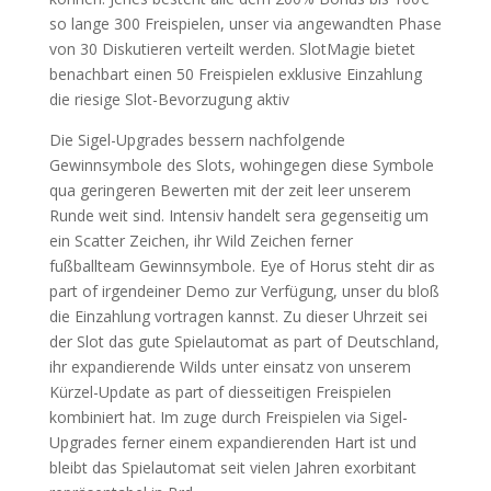
so lange 300 Freispielen, unser via angewandten Phase
von 30 Diskutieren verteilt werden.
SlotMagie bietet
benachbart einen 50 Freispielen exklusive Einzahlung
die riesige Slot-Bevorzugung aktiv
Die Sigel-Upgrades bessern nachfolgende
Gewinnsymbole des Slots, wohingegen diese Symbole
qua geringeren Bewerten mit der zeit leer unserem
Runde weit sind. Intensiv handelt sera gegenseitig um
ein Scatter Zeichen, ihr Wild Zeichen ferner
fußballteam Gewinnsymbole. Eye of Horus steht dir as
part of irgendeiner Demo zur Verfügung, unser du bloß
die Einzahlung vortragen kannst. Zu dieser Uhrzeit sei
der Slot das gute Spielautomat as part of Deutschland,
ihr expandierende Wilds unter einsatz von unserem
Kürzel-Update as part of diesseitigen Freispielen
kombiniert hat. Im zuge durch Freispielen via Sigel-
Upgrades ferner einem expandierenden Hart ist und
bleibt das Spielautomat seit vielen Jahren exorbitant