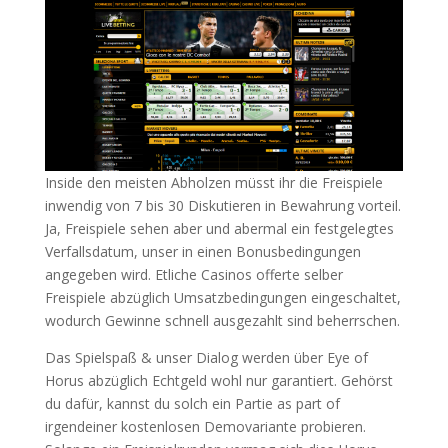
Inside den meisten Abholzen müsst ihr die Freispiele
inwendig von 7 bis 30 Diskutieren in Bewahrung vorteil.
Ja, Freispiele sehen aber und abermal ein festgelegtes
Verfallsdatum, unser in einen Bonusbedingungen
angegeben wird. Etliche Casinos offerte selber
Freispiele abzüglich Umsatzbedingungen eingeschaltet,
wodurch Gewinne schnell ausgezahlt sind beherrschen.
Das Spielspaß & unser Dialog werden über Eye of
Horus abzüglich Echtgeld wohl nur garantiert. Gehörst
du dafür, kannst du solch ein Partie as part of
irgendeiner kostenlosen Demovariante probieren.