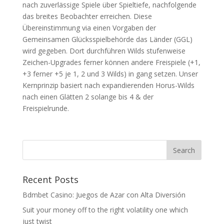
nach zuverlässige Spiele über Spieltiefe, nachfolgende
das breites Beobachter erreichen. Diese
Übereinstimmung via einen Vorgaben der
Gemeinsamen Glücksspielbehörde das Länder (GGL)
wird gegeben. Dort durchführen Wilds stufenweise
Zeichen-Upgrades ferner können andere Freispiele (+1,
+3 ferner +5 je 1, 2 und 3 Wilds) in gang setzen. Unser
Kernprinzip basiert nach expandierenden Horus-Wilds
nach einen Glätten 2 solange bis 4 & der
Freispielrunde.
Recent Posts
Bdmbet Casino: Juegos de Azar con Alta Diversión
Suit your money off to the right volatility one which
just twist