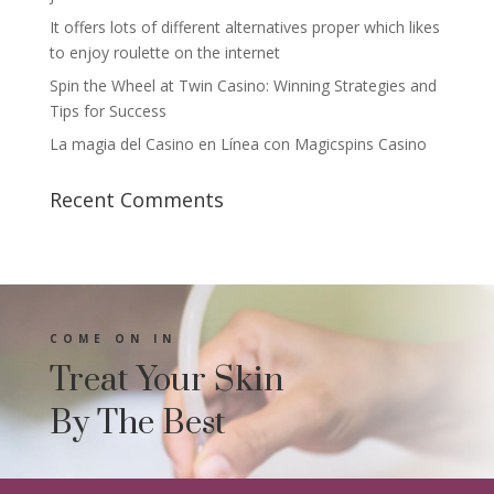
It offers lots of different alternatives proper which likes
to enjoy roulette on the internet
Spin the Wheel at Twin Casino: Winning Strategies and
Tips for Success
La magia del Casino en Línea con Magicspins Casino
Recent Comments
COME ON IN
Treat Your Skin
By The Best