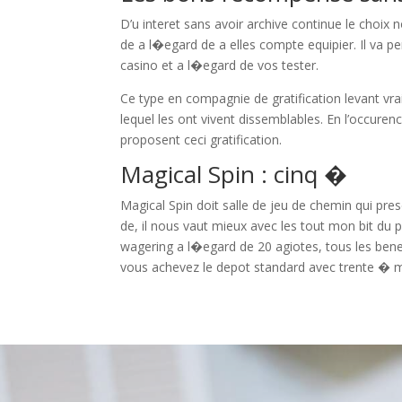
D’u interet sans avoir archive continue le choix
de a l�egard de a elles compte equipier. Il va p
casino et a l�egard de vos tester.
Ce type en compagnie de gratification levant vra
lequel les ont vivent dissemblables. En l’occur
proposent ceci gratification.
Magical Spin : cinq �
Magical Spin doit salle de jeu de chemin qui pres
de, il nous vaut mieux avec les tout mon bit du
wagering a l�egard de 20 agiotes, tous les benef
vous achevez le depot standard avec trente � 