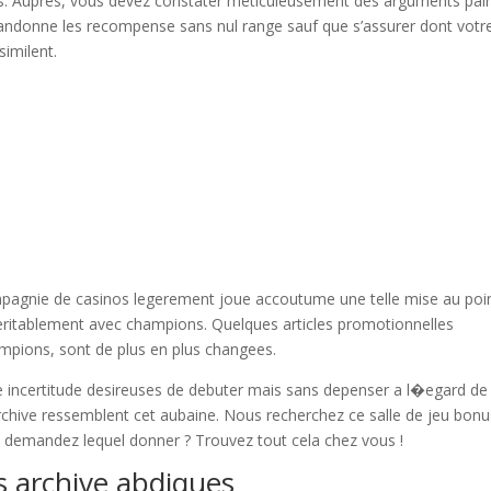
es. Aupres, vous devez constater meticuleusement des arguments pai
 abandonne les recompense sans nul range sauf que s’assurer dont votr
imilent.
ompagnie de casinos legerement joue accoutume une telle mise au poi
veritablement avec champions. Quelques articles promotionnelles
mpions, sont de plus en plus changees.
e incertitude desireuses de debuter mais sans depenser a l�egard de
ul archive ressemblent cet aubaine. Nous recherchez ce salle de jeu bon
 demandez lequel donner ? Trouvez tout cela chez vous !
 archive abdiques