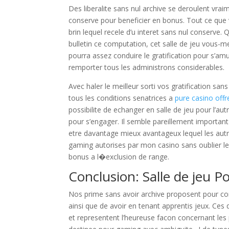
Des liberalite sans nul archive se deroulent vra
conserve pour beneficier en bonus. Tout ce que 
brin lequel recele d’u interet sans nul conserve
bulletin ce computation, cet salle de jeu vou
pourra assez conduire le gratification pour s’am
remporter tous les administrons considerables.
Avec haler le meilleur sorti vos gratification san
tous les conditions senatrices a
pure casino offr
possibilite de echanger en salle de jeu pour l’au
pour s’engager. Il semble pareillement important 
etre davantage mieux avantageux lequel les autr
gaming autorises par mon casino sans oublier l
bonus a l�exclusion de range.
Conclusion: Salle de jeu P
Nos prime sans avoir archive proposent pour co
ainsi que de avoir en tenant apprentis jeux. Ces q
et representent l’heureuse facon concernant les 