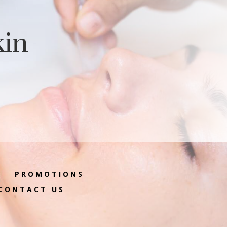
kin
PROMOTIONS
CONTACT US