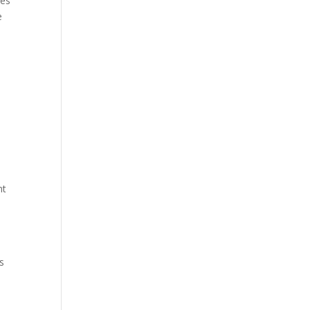
res
e
nt
us