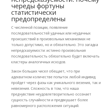
череды фортуны
статистически
предопределены
С численной позиции, появление
последовательностей удачных или неудачных
происшествий в произвольных механизмах не
только допустимо, но и обязательно. Это загадка
непредсказуемости: истинно произвольная
последовательность обязательно будет включать
кластеры аналогичных исходов.
Закон больших чисел обещает, что при
адекватном количестве попыток любой индивид
пройдет через фазы как уникального везения, так и
невезения. Сложность в том, что наша
предчувствие неудовлетворительно осознает
сущность случайности и предвкушает более
равномерного расположения ситуаций.