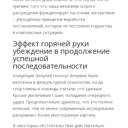
причине того что наша механизм скорого
рассуждения функционирует на основе алгоритмов
– упрощённых принципов выработки
постановлений, которые не постоянно корректны
в комплексных ситуациях.
Эффект горячей руки
убеждение в продолжение
успешной
последовательности
Концепция “везучей полосы” впервые была
изложена в физкультурной психологии, когда
спортсмены в команды считали, что удачные
броски увеличивают шанс попадания очередного
удара. Продолжительно думалось, что это полное
иллюзия, тем не менее современные исследования
раскрывают более многогранную картину.
В некоторых обстоятельствах действительно