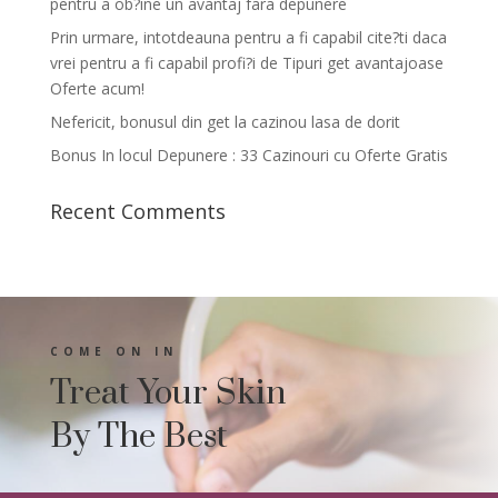
pentru a ob?ine un avantaj fara depunere
Prin urmare, intotdeauna pentru a fi capabil cite?ti daca
vrei pentru a fi capabil profi?i de Tipuri get avantajoase
Oferte acum!
Nefericit, bonusul din get la cazinou lasa de dorit
Bonus In locul Depunere : 33 Cazinouri cu Oferte Gratis
Recent Comments
COME ON IN
Treat Your Skin
By The Best