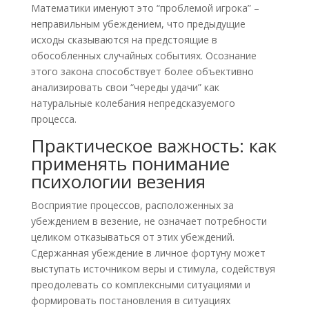
Математики именуют это “проблемой игрока” –
неправильным убеждением, что предыдущие
исходы сказываются на предстоящие в
обособленных случайных событиях. Осознание
этого закона способствует более объективно
анализировать свои “череды удачи” как
натуральные колебания непредсказуемого
процесса.
Практическое важность: как
применять понимание
психологии везения
Восприятие процессов, расположенных за
убеждением в везение, не означает потребности
целиком отказываться от этих убеждений.
Сдержанная убеждение в личное фортуну может
выступать источником веры и стимула, содействуя
преодолевать со комплексными ситуациями и
формировать постановления в ситуациях