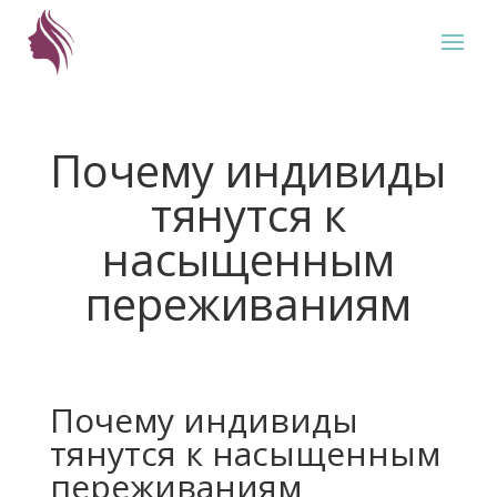
Почему индивиды
тянутся к
насыщенным
переживаниям
Почему индивиды
тянутся к насыщенным
переживаниям