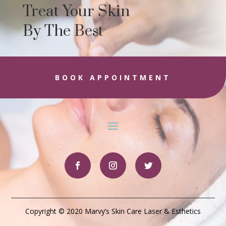
Treat Your Skin
By The Best
BOOK APPOINTMENT
Copyright © 2020 Marvy’s Skin Care Laser & Esthetics