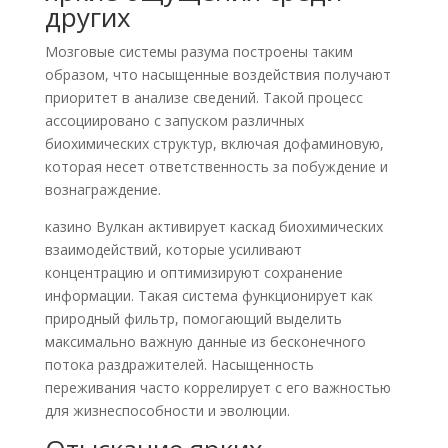
других
Мозговые системы разума построены таким
образом, что насыщенные воздействия получают
приоритет в анализе сведений. Такой процесс
ассоциировано с запуском различных
биохимических структур, включая дофаминовую,
которая несет ответственность за побуждение и
вознаграждение.
казино Вулкан активирует каскад биохимических
взаимодействий, которые усиливают
концентрацию и оптимизируют сохранение
информации. Такая система функционирует как
природный фильтр, помогающий выделить
максимально важную данные из бесконечного
потока раздражителей. Насыщенность
переживания часто коррелирует с его важностью
для жизнеспособности и эволюции.