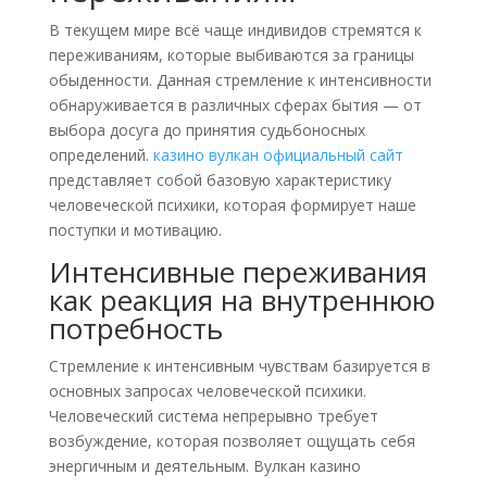
В текущем мире всё чаще индивидов стремятся к
переживаниям, которые выбиваются за границы
обыденности. Данная стремление к интенсивности
обнаруживается в различных сферах бытия — от
выбора досуга до принятия судьбоносных
определений.
казино вулкан официальный сайт
представляет собой базовую характеристику
человеческой психики, которая формирует наше
поступки и мотивацию.
Интенсивные переживания
как реакция на внутреннюю
потребность
Стремление к интенсивным чувствам базируется в
основных запросах человеческой психики.
Человеческий система непрерывно требует
возбуждение, которая позволяет ощущать себя
энергичным и деятельным. Вулкан казино