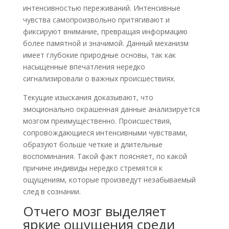
интенсивностью переживаний. Интенсивные
чувства самопроизвольно притягивают и
фиксируют внимание, превращая информацию
более памятной и значимой. Данный механизм
имеет глубокие природные основы, так как
насыщенные впечатления нередко
сигнализировали о важных происшествиях.
Текущие изыскания доказывают, что
эмоционально окрашенная данные анализируется
мозгом преимущественно. Происшествия,
сопровождающиеся интенсивными чувствами,
образуют больше четкие и длительные
воспоминания. Такой факт поясняет, по какой
причине индивиды нередко стремятся к
ощущениям, которые произведут незабываемый
след в сознании.
Отчего мозг выделяет
яркие ощущения среди