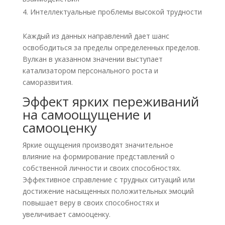
Интеллектуальные проблемы высокой трудности
Каждый из данных направлений дает шанс
освободиться за пределы определенных пределов.
Вулкан в указанном значении выступает
катализатором персонального роста и
саморазвития.
Эффект ярких переживаний
на самоощущение и
самооценку
Яркие ощущения производят значительное
влияние на формирование представлений о
собственной личности и своих способностях.
Эффективное справление с трудных ситуаций или
достижение насыщенных положительных эмоций
повышает веру в своих способностях и
увеличивает самооценку.