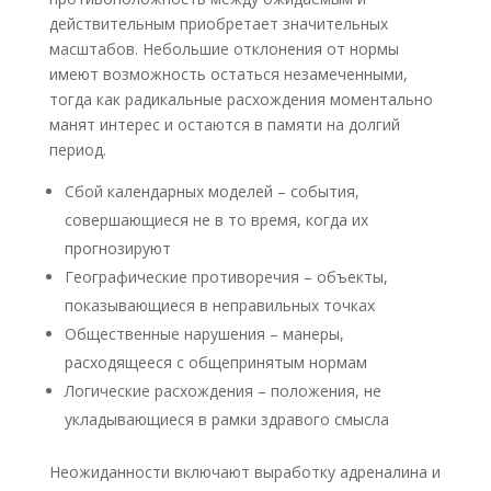
действительным приобретает значительных
масштабов. Небольшие отклонения от нормы
имеют возможность остаться незамеченными,
тогда как радикальные расхождения моментально
манят интерес и остаются в памяти на долгий
период.
Сбой календарных моделей – события,
совершающиеся не в то время, когда их
прогнозируют
Географические противоречия – объекты,
показывающиеся в неправильных точках
Общественные нарушения – манеры,
расходящееся с общепринятым нормам
Логические расхождения – положения, не
укладывающиеся в рамки здравого смысла
Неожиданности включают выработку адреналина и