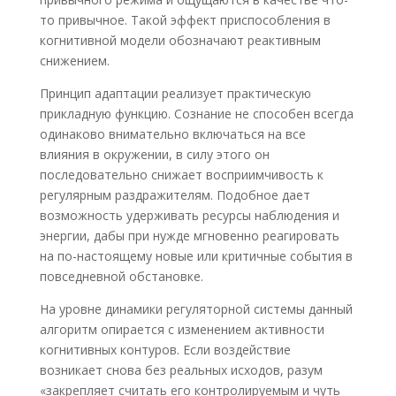
то привычное. Такой эффект приспособления в
когнитивной модели обозначают реактивным
снижением.
Принцип адаптации реализует практическую
прикладную функцию. Сознание не способен всегда
одинаково внимательно включаться на все
влияния в окружении, в силу этого он
последовательно снижает восприимчивость к
регулярным раздражителям. Подобное дает
возможность удерживать ресурсы наблюдения и
энергии, дабы при нужде мгновенно реагировать
на по-настоящему новые или критичные события в
повседневной обстановке.
На уровне динамики регуляторной системы данный
алгоритм опирается с изменением активности
когнитивных контуров. Если воздействие
возникает снова без реальных исходов, разум
«закрепляет считать его контролируемым и чуть