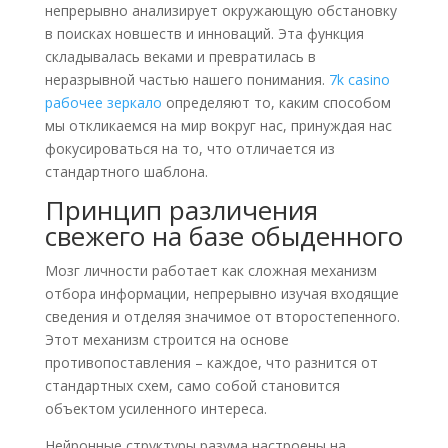
непрерывно анализирует окружающую обстановку
в поисках новшеств и инноваций. Эта функция
складывалась веками и превратилась в
неразрывной частью нашего понимания.
7k casino
рабочее зеркало
определяют то, каким способом
мы откликаемся на мир вокруг нас, принуждая нас
фокусироваться на то, что отличается из
стандартного шаблона.
Принцип различения
свежего на базе обыденного
Мозг личности работает как сложная механизм
отбора информации, непрерывно изучая входящие
сведения и отделяя значимое от второстепенного.
Этот механизм строится на основе
противопоставления – каждое, что разнится от
стандартных схем, само собой становится
объектом усиленного интереса.
Нейронные структуры разума настроены на