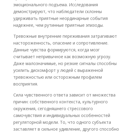
эмоционального подъема. Исследования
демонстрируют, что наблюдатели склонны
удерживать приятные неординарные события
надежнее, чем рутинные приятные эпизоды.
Тревожные внутренние переживания затрагивают
настороженность, опасение и сопротивление.
Данные чувства формируются, когда мозг
считывает непривычное как возможную угрозу.
Даже малозначимые, но резкие сигналы способны
усилить дискомфорт у людей с выраженной
тревожностью или осторожным профилем
восприятия.
Сила чувственного ответа зависит от множества
причин: собственного контекста, культурного
окружения, сегодняшнего стрессового
самочувствия и индивидуальных особенностей
регуляторной модели. То, что одного субъекта
заставляет в сильное удивление, другого способно