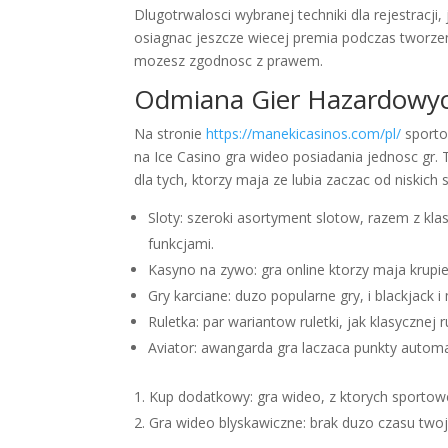
Dlugotrwalosci wybranej techniki dla rejestracj
osiagnac jeszcze wiecej premia podczas tworze
mozesz zgodnosc z prawem.
Odmiana Gier Hazardowyc
Na stronie
https://manekicasinos.com/pl/
sporto
na Ice Casino gra wideo posiadania jednosc gr. 
dla tych, ktorzy maja ze lubia zaczac od niskich 
Sloty: szeroki asortyment slotow, razem z k
funkcjami.
Kasyno na zywo: gra online ktorzy maja krup
Gry karciane: duzo popularne gry, i blackjack 
Ruletka: par wariantow ruletki, jak klasycznej 
Aviator: awangarda gra laczaca punkty autom
Kup dodatkowy: gra wideo, z ktorych sporto
Gra wideo blyskawiczne: brak duzo czasu twoj