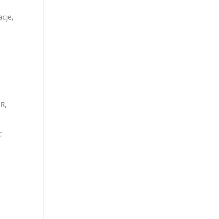
acje,
NR,
c