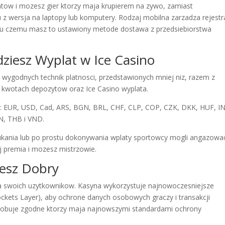
tow i mozesz gier ktorzy maja krupierem na zywo, zamiast
 wersja na laptopy lub komputery. Rodzaj mobilna zarzadza rejestr
du czemu masz to ustawiony metode dostawa z przedsiebiorstwa
edziesz Wyplat w Ice Casino
a wygodnych technik platnosci, przedstawionych mniej niz, razem z
 kwotach depozytow oraz Ice Casino wyplata.
i: EUR, USD, Cad, ARS, BGN, BRL, CHF, CLP, COP, CZK, DKK, HUF, I
N, THB i VND.
ukania lub po prostu dokonywania wplaty sportowcy mogli angazowa
 premia i mozesz mistrzowie.
ziesz Dobry
a swoich uzytkownikow. Kasyna wykorzystuje najnowoczesniejsze
ockets Layer), aby ochrone danych osobowych graczy i transakcji
probuje zgodne ktorzy maja najnowszymi standardami ochrony