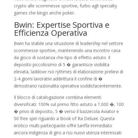
crypto alle scommesse sportive, furbo agli specialty
games che bingo anche poker.
Bwin: Expertise Sportiva e
Efficienza Operativa
Bwin ha stabile una situazione di leadership nel settore
scommesse sportive, mantenendo una incontro casa
da gioco di sostanza che tipo di effetto astuto. Il
deposito piccolissimo di 5 � garantisce visibilita
elevata, laddove rso rythmes di elaborazione prelievi di
2-4 giorni lavorativi addirittura il confine di �
dimostrano razionalita operativa soddisfacentemente.
Il blocco di catalogazione combina elementi
diversificati: 100% sul primo fitto astuto a 1.000 �, 100
� privo di deposito, 5 � verso il bazzecola Aviator e
50 free spin riguardo a Book of Ra Deluxe. Questa
erotico multi-partecipante offre tariffa immediato
ancora indigenza di giro a rso nuovi utenza interessati