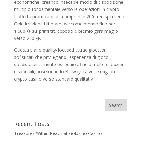
economiche, creando insecable modo di disposizione
multiplo fondamentale verso le operazioni in crypto.
L’offerta promozionale comprende 200 free spin verso
Gold Irruzione Ultimate, welcome premio fino per
1.500 � sui primi tre depositi e premio gara magro
verso 250 �.
Questa piano quality-focused attrae giocatori
sofisticati che privilegiano l’esperienza di gioco
soddisfacentemente ossequio affriola molto di opzioni
disponibili, posizionando Betway tra volte migliori
crypto casino verso standard qualitativi.
Recent Posts
Treasures Within Reach at Goldzino Casino