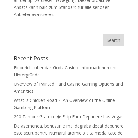
an der Spitze dieser Bewegung. Dieser proaktive
Ansatz kann bald zum Standard für alle seriösen
Anbieter avancieren.
Recent Posts
Einbericht über das Godz Casino: Informationen und
Hintergründe.
Overview of Painted Hand Casino Gaming Options and
Amenities
What is Chicken Road 2: An Overview of the Online
Gambling Platform
200 Tambur Gratuite � Fillip Fara Depunere Las Vegas
De asemenea, bonusurile mai degraba decat depunere
este scurt pentru Numarul atomic 8 alta modalitate de