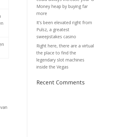
Money heap by buying far
more
n
It’s been elevated right from
en
Pulsz, a greatest
sweepstakes casino
en
Right here, there are a virtual
the place to find the
legendary slot machines
inside the Vegas
Recent Comments
 van