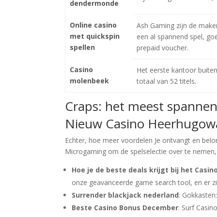
dendermonde
Online casino
Ash Gaming zijn de makers
met quickspin
een al spannend spel, go
spellen
prepaid voucher.
Casino
Het eerste kantoor buite
molenbeek
totaal van 52 titels.
Craps: het meest spannend
Nieuw Casino Heerhugow
Echter, hoe meer voordelen Je ontvangt en belon
Microgaming om de spelselectie over te nemen, 5 g
Hoe je de beste deals krijgt bij het Casin
onze geavanceerde game search tool, en er zij
Surrender blackjack nederland
: Gokkasten
Beste Casino Bonus December
: Surf Casin