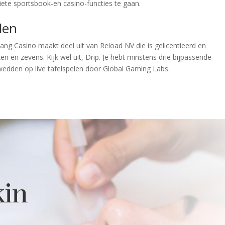
iete sportsbook-en casino-functies te gaan.
len
ng Casino maakt deel uit van Reload NV die is gelicentieerd en
n en zevens. Kijk wel uit, Drip. Je hebt minstens drie bijpassende
edden op live tafelspelen door Global Gaming Labs.
kin