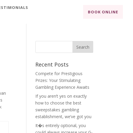
ESTIMONIALS
BOOK ONLINE
Recent Posts
Compete for Prestigious
Prizes: Your Stimulating
Gambling Experience Awaits
van
If you aren’t yes on exactly
as
how to choose the best
k
sweepstakes gambling
establishment, we’ve got you
It�s entirely optional, you
could always increase your G-