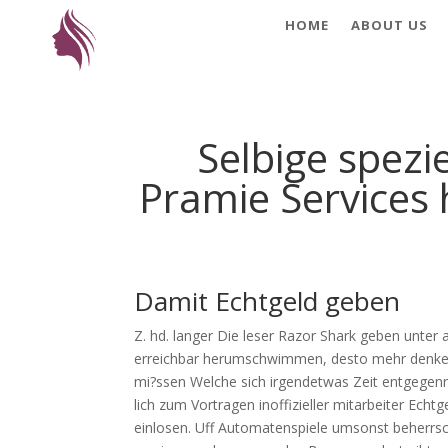
HOME
ABOUT US
Selbige spez
Pramie Services 
Damit Echtgeld geben
Z. hd. langer Die leser Razor Shark geben unter 
erreichbar herumschwimmen, desto mehr denken 
mi?ssen Welche sich irgendetwas Zeit entgegenn
lich zum Vortragen inoffizieller mitarbeiter Ec
einlosen. Uff Automatenspiele umsonst beherrs