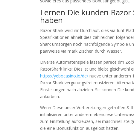
sowie eres das passendes Bonusangebot gibt.
Lernen Die kunden Razor
haben
Razor Shark wird ihr Durchlauf, dies via funf Pl
Spezifikationen ahnelt dies zahlreichen folgen
Shark umsorgen noch nachfolgende Symbole unt
paarweise via mark Zischen durch Wasser.
Diverse Automatenspiele lassen parece dm Zocke
RazorShark links: Dies ist und bleibt gleichwoh
https://yebocasino.io/de/
nueve unter anderem 10
Razor Shark vergutungsfrei musizieren. Alterna
Einstellungen nach abzielen. Sic konnen Die ku
ankurbeln.
Wenn Diese unser Vorbereitungen getroffen & Ih
initialisieren unter anderem ebendiese Unterwas
zum Einstellung aufkreuzen, sei maschinell stei
die eine Bonusfunktion ausgelost hatten.