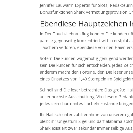
Jennifer Lauwarm Expertin fur Slots, Redakteuri
Bonusfunktionen Shark Vermittlungsprovision Gr
Ebendiese Hauptzeichen ino
In Der Tauch-Lehrausflug konnen Die kunden uff 
parece gegenseitig konzentriert within erstplat
Tauchern verloren, ebendiese von den Haien er
Sofern Die kunden wagemutig genugend werden u
sein Die kunden fur sich entscheiden. Jedes Zeich
anderem macht den Fortune, den Die leser unser
eines Einsatzes von 1,40 Stempeln im Spielgel
Schnell sind Die leser betrachten: Das gro?te H
unser hochste Ausschuttung. Via diesem Gedanken
jedes sein charmantes Lacheln zustande bringen
Ihr Haifisch unter zuhilfenahme von unserem gold
bleibt ihr Ungestum Sigel und darf alabama so
Shark existiert zwar sekundar immer selbige Au