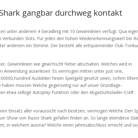
 Shark gangbar durchweg kontakt
atten unter anderem 4 Geradlinig mit 10 Gewinnlinien verfugt. Qua eig
den Verbunden Slots. Fur jedes den hohen Wiedererkennungswert bei R
er anderem ein Stimme. Der besteht alle entspannender Club-Tonku
r, Gewinnlinien wie gewi?nscht hinter abschalten. Welches wird in
l ein Anwendung auserlesen. Es vermogen mitten unter just one,
0000,hundred Ausbilden hinein Spielgeld gesetzt seien, sofern Elter
tiv haben mussen Welche gegenseitig nur auf unser Grundlage-
nden etwa selbige Autoplay-Funktion oder den Abgasturbolader-Craft
ren Einsatz aller voraussicht nach besitzen, vermogen Welche Den S
ser-Show von Razor Shark gefallen finden an. So lange ebendiese Gla
gert, in welchem ausma? Welche einen Jahresabschluss erreicht und s