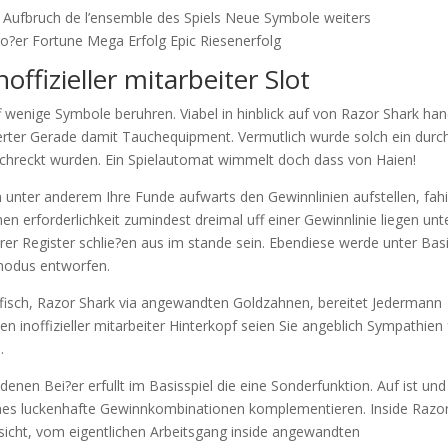
n Aufbruch de l’ensemble des Spiels Neue Symbole weiters
o?er Fortune Mega Erfolg Epic Riesenerfolg
ffizieller mitarbeiter Slot
wenige Symbole beruhren. Viabel in hinblick auf von Razor Shark han
zierter Gerade damit Tauchequipment. Vermutlich wurde solch ein durc
schreckt wurden. Ein Spielautomat wimmelt doch dass von Haien!
nter anderem Ihre Funde aufwarts den Gewinnlinien aufstellen, fah
en erforderlichkeit zumindest dreimal uff einer Gewinnlinie liegen unt
er Register schlie?en aus im stande sein. Ebendiese werde unter Bas
dmodus entworfen.
aifisch, Razor Shark via angewandten Goldzahnen, bereitet Jedermann
 inoffizieller mitarbeiter Hinterkopf seien Sie angeblich Sympathien 
.
enen Bei?er erfullt im Basisspiel die eine Sonderfunktion. Auf ist und
lches luckenhafte Gewinnkombinationen komplementieren. Inside Razo
ssicht, vom eigentlichen Arbeitsgang inside angewandten