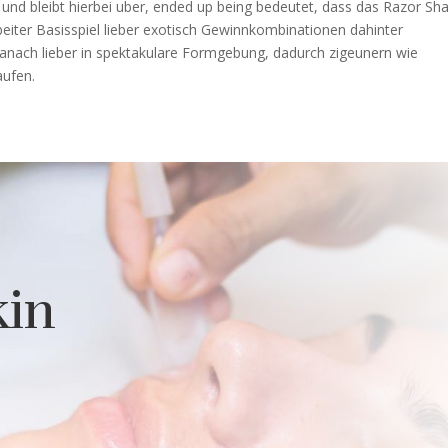
und bleibt hierbei uber, ended up being bedeutet, dass das Razor Sh
arbeiter Basisspiel lieber exotisch Gewinnkombinationen dahinter
anach lieber in spektakulare Formgebung, dadurch zigeunern wie
aufen.
kin