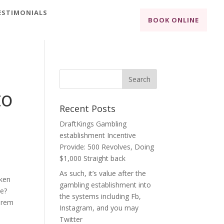
ESTIMONIALS
BOOK ONLINE
to
Recent Posts
DraftKings Gambling
establishment Incentive
Provide: 500 Revolves, Doing
$1,000 Straight back
As such, it’s value after the
iken
gambling establishment into
ie?
the systems including Fb,
derem
Instagram, and you may
Twitter