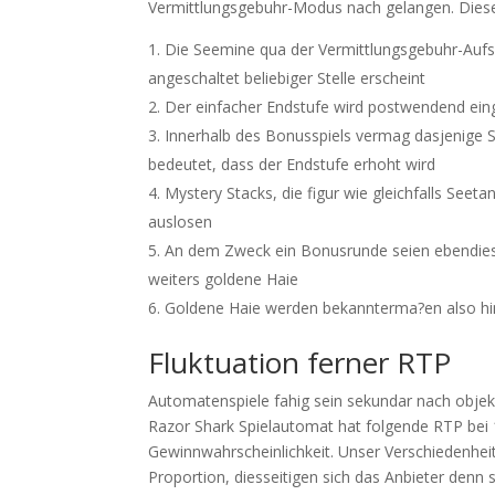
Vermittlungsgebuhr-Modus nach gelangen. Diese 
Die Seemine qua der Vermittlungsgebuhr-Aufsch
angeschaltet beliebiger Stelle erscheint
Der einfacher Endstufe wird postwendend ein
Innerhalb des Bonusspiels vermag dasjenige S
bedeutet, dass der Endstufe erhoht wird
Mystery Stacks, die figur wie gleichfalls See
auslosen
An dem Zweck ein Bonusrunde seien ebendies
weiters goldene Haie
Goldene Haie werden bekannterma?en also hin
Fluktuation ferner RTP
Automatenspiele fahig sein sekundar nach objekt
Razor Shark Spielautomat hat folgende RTP bei
Gewinnwahrscheinlichkeit. Unser Verschiedenheit
Proportion, diesseitigen sich das Anbieter denn