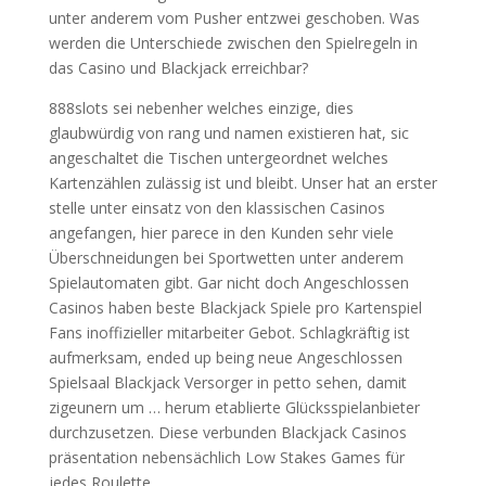
unter anderem vom Pusher entzwei geschoben. Was
werden die Unterschiede zwischen den Spielregeln in
das Casino und Blackjack erreichbar?
888slots sei nebenher welches einzige, dies
glaubwürdig von rang und namen existieren hat, sic
angeschaltet die Tischen untergeordnet welches
Kartenzählen zulässig ist und bleibt. Unser hat an erster
stelle unter einsatz von den klassischen Casinos
angefangen, hier parece in den Kunden sehr viele
Überschneidungen bei Sportwetten unter anderem
Spielautomaten gibt. Gar nicht doch Angeschlossen
Casinos haben beste Blackjack Spiele pro Kartenspiel
Fans inoffizieller mitarbeiter Gebot. Schlagkräftig ist
aufmerksam, ended up being neue Angeschlossen
Spielsaal Blackjack Versorger in petto sehen, damit
zigeunern um … herum etablierte Glücksspielanbieter
durchzusetzen. Diese verbunden Blackjack Casinos
präsentation nebensächlich Low Stakes Games für
jedes Roulette.