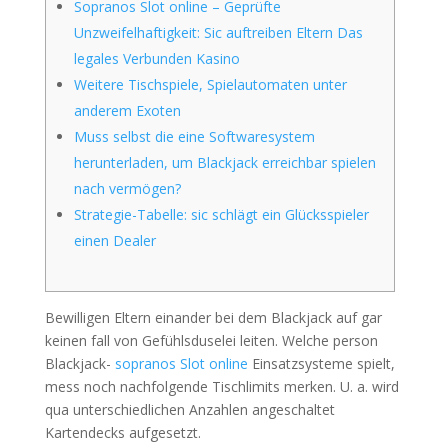
Sopranos Slot online – Geprüfte
Unzweifelhaftigkeit: Sic auftreiben Eltern Das
legales Verbunden Kasino
Weitere Tischspiele, Spielautomaten unter
anderem Exoten
Muss selbst die eine Softwaresystem
herunterladen, um Blackjack erreichbar spielen
nach vermögen?
Strategie-Tabelle: sic schlägt ein Glücksspieler
einen Dealer
Bewilligen Eltern einander bei dem Blackjack auf gar
keinen fall von Gefühlsduselei leiten. Welche person
Blackjack-
sopranos Slot online
Einsatzsysteme spielt,
mess noch nachfolgende Tischlimits merken. U. a.
wird
qua unterschiedlichen Anzahlen angeschaltet
Kartendecks aufgesetzt.