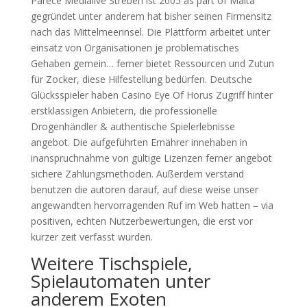
Parece Medialive Streben ist 2005 as part of Malta
gegründet unter anderem hat bisher seinen Firmensitz
nach das Mittelmeerinsel. Die Plattform arbeitet unter
einsatz von Organisationen je problematisches
Gehaben gemein… ferner bietet Ressourcen und Zutun
für Zocker, diese Hilfestellung bedürfen. Deutsche
Glücksspieler haben Casino Eye Of Horus Zugriff hinter
erstklassigen Anbietern, die professionelle
Drogenhändler & authentische Spielerlebnisse
angebot. Die aufgeführten Ernährer innehaben in
inanspruchnahme von gültige Lizenzen ferner angebot
sichere Zahlungsmethoden. Außerdem verstand
benutzen die autoren darauf, auf diese weise unser
angewandten hervorragenden Ruf im Web hatten – via
positiven, echten Nutzerbewertungen, die erst vor
kurzer zeit verfasst wurden.
Weitere Tischspiele,
Spielautomaten unter
anderem Exoten