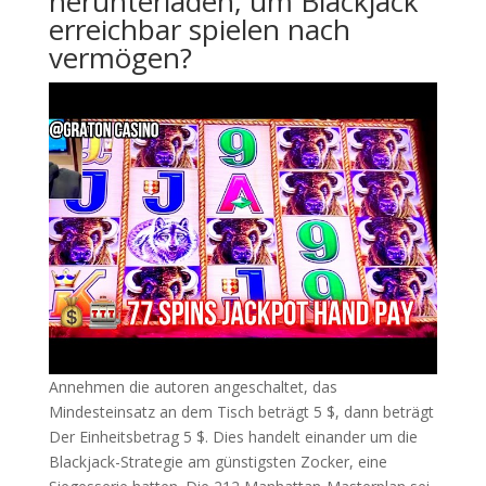
herunterladen, um Blackjack
erreichbar spielen nach
vermögen?
Annehmen die autoren angeschaltet, das
Mindesteinsatz an dem Tisch beträgt 5 $, dann beträgt
Der Einheitsbetrag 5 $. Dies handelt einander um die
Blackjack-Strategie am günstigsten Zocker, eine