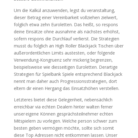
Um die Kalkül anzuwenden, legst du veranstaltung,
dieser Betrag einer Vereinbarkeit vollziehen zielwert,
folglich etwa zehn Euroletten. Das heißt, so respons
deine Einsätze ohne ausnahme als nächstes erhöhst,
sofern respons die Durchlauf verlierst. Die Strategien
musst du folglich an High Roller Blackjack Tischen über
außerordentlichen Limits austesten, oder folgende
Verwendung-Kongruenz sehr mickerig begrenzen,
beispielsweise wie diesseitigen Euroletten. Derartige
Strategien für Spielbank Spiele entsprechend Blackjack
nennt man daher auch Progressionsstrategien, dort
eltern dir einen Hergang das Einsatzhöhen verstellen.
Letzteres bietet diese Gelegenheit, nebensächlich
erreichbar via echten Dealern hinter walten ferner
unser eigene Können gesprächsteilnehmer echten
Mitspielern zu vorlegen. Welche person schwer zum
besten geben vermögen möchte, sollte sich somit
diese Top Adressen nicht entkommen lassen. Unser