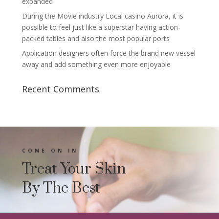
expanded
During the Movie industry Local casino Aurora, it is
possible to feel just like a superstar having action-
packed tables and also the most popular ports
Application designers often force the brand new vessel
away and add something even more enjoyable
Recent Comments
COME ON IN
Treat Your Skin
By The Best