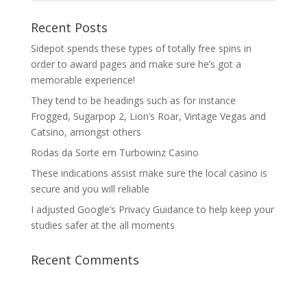
Recent Posts
Sidepot spends these types of totally free spins in
order to award pages and make sure he’s got a
memorable experience!
They tend to be headings such as for instance
Frogged, Sugarpop 2, Lion’s Roar, Vintage Vegas and
Catsino, amongst others
Rodas da Sorte em Turbowinz Casino
These indications assist make sure the local casino is
secure and you will reliable
I adjusted Google’s Privacy Guidance to help keep your
studies safer at the all moments
Recent Comments