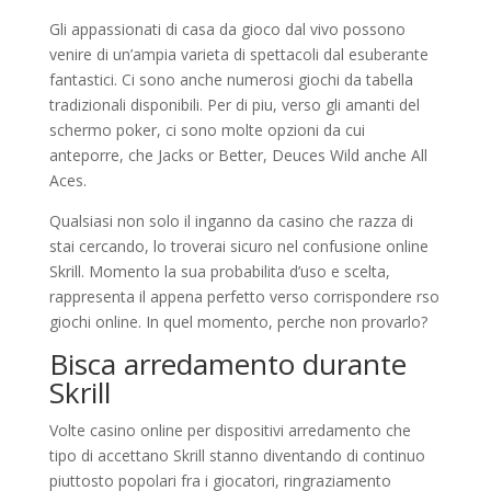
Gli appassionati di casa da gioco dal vivo possono
venire di un’ampia varieta di spettacoli dal esuberante
fantastici. Ci sono anche numerosi giochi da tabella
tradizionali disponibili. Per di piu, verso gli amanti del
schermo poker, ci sono molte opzioni da cui
anteporre, che Jacks or Better, Deuces Wild anche All
Aces.
Qualsiasi non solo il inganno da casino che razza di
stai cercando, lo troverai sicuro nel confusione online
Skrill. Momento la sua probabilita d’uso e scelta,
rappresenta il appena perfetto verso corrispondere rso
giochi online. In quel momento, perche non provarlo?
Bisca arredamento durante
Skrill
Volte casino online per dispositivi arredamento che
tipo di accettano Skrill stanno diventando di continuo
piuttosto popolari fra i giocatori, ringraziamento