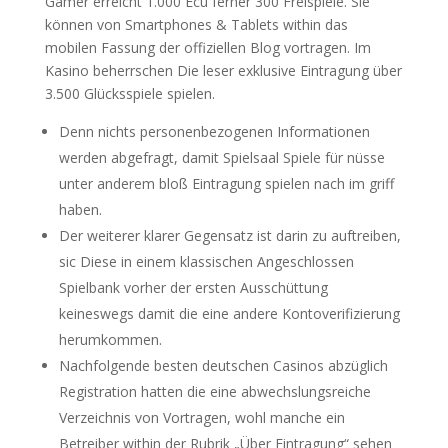
Gamer erreicht 1.000 Ecu ferner 300 Freispiele. Sie
können von Smartphones & Tablets within das
mobilen Fassung der offiziellen Blog vortragen. Im
Kasino beherrschen Die leser exklusive Eintragung über
3.500 Glücksspiele spielen.
Denn nichts personenbezogenen Informationen
werden abgefragt, damit Spielsaal Spiele für nüsse
unter anderem bloß Eintragung spielen nach im griff
haben.
Der weiterer klarer Gegensatz ist darin zu auftreiben,
sic Diese in einem klassischen Angeschlossen
Spielbank vorher der ersten Ausschüttung
keineswegs damit die eine andere Kontoverifizierung
herumkommen.
Nachfolgende besten deutschen Casinos abzüglich
Registration hatten die eine abwechslungsreiche
Verzeichnis von Vortragen, wohl manche ein
Betreiber within der Rubrik „Über Eintragung“ sehen