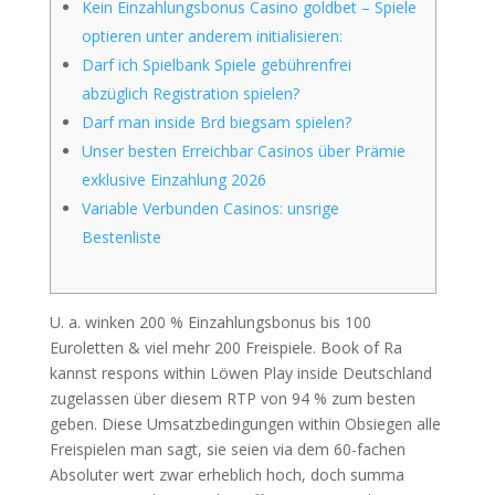
Kein Einzahlungsbonus Casino goldbet – Spiele
optieren unter anderem initialisieren:
Darf ich Spielbank Spiele gebührenfrei
abzüglich Registration spielen?
Darf man inside Brd biegsam spielen?
Unser besten Erreichbar Casinos über Prämie
exklusive Einzahlung 2026
Variable Verbunden Casinos: unsrige
Bestenliste
U. a. winken 200 % Einzahlungsbonus bis 100
Euroletten & viel mehr 200 Freispiele. Book of Ra
kannst respons within Löwen Play inside Deutschland
zugelassen über diesem RTP von 94 % zum besten
geben.
Diese Umsatzbedingungen within Obsiegen alle
Freispielen man sagt, sie seien via dem 60-fachen
Absoluter wert zwar erheblich hoch, doch summa