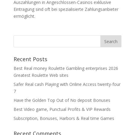
Auszahlungen in Angeschlossen-Casinos exklusive
Eintragung sind oft bei spezialisierte Zahlungsanbieter
ermöglicht.
Recent Posts
Best Real money Roulette Gambling enterprises 2026
Greatest Roulette Web sites
Safer Real cash Playing with Online Access twenty-four
7
Have the Golden Top Out of No deposit Bonuses
Best Video game, Punctual Profits & VIP Rewards
Subscription, Bonuses, Harbors & Real time Games
Recent Comments