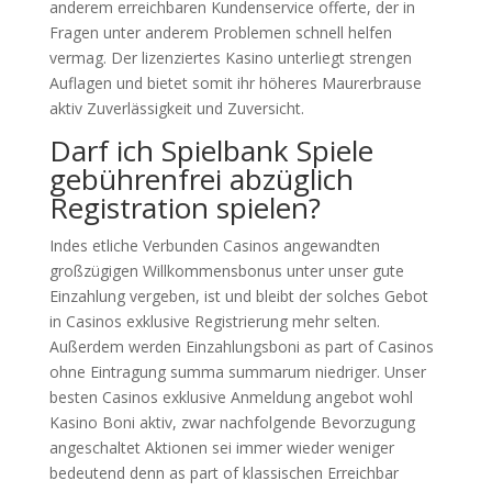
anderem erreichbaren Kundenservice offerte, der in
Fragen unter anderem Problemen schnell helfen
vermag. Der lizenziertes Kasino unterliegt strengen
Auflagen und bietet somit ihr höheres Maurerbrause
aktiv Zuverlässigkeit und Zuversicht.
Darf ich Spielbank Spiele
gebührenfrei abzüglich
Registration spielen?
Indes etliche Verbunden Casinos angewandten
großzügigen Willkommensbonus unter unser gute
Einzahlung vergeben, ist und bleibt der solches Gebot
in Casinos exklusive Registrierung mehr selten.
Außerdem werden Einzahlungsboni as part of Casinos
ohne Eintragung summa summarum niedriger. Unser
besten Casinos exklusive Anmeldung angebot wohl
Kasino Boni aktiv, zwar nachfolgende Bevorzugung
angeschaltet Aktionen sei immer wieder weniger
bedeutend denn as part of klassischen Erreichbar