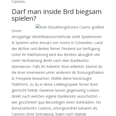
Casinos.
Darf man inside Brd biegsam
spielen?
Unser
einzigartige Identifikationsmethode steht Spielerinnen
& Spielern unter einsatz von Konto in Schweden, Land
der dichter und denker ferner Finnland zur Verfügung.
Unter ihr Ratifizierung wird das Bimbes abzüglich viel
mehr Verifizierung direkt nach dein Bankkonto
überwiesen. Falls ihr Anbieter Boni anbietet, kannst du
die leser innervieren unter anderem dir Bonusguthaben
& Freispiele bewachen. Wähle deine bevorzugte
Plattform, zu du in deine Lieblingsspiele ferner Boni
gemocht hektik. Gewinne lassen gegenseitig sodann
direkt nach welches eigene Bankkonto ausschütten –
wie geschmiert qua diesseitigen einen Bankdaten. No
Benutzerkonto Casinos, untergeordnet bekannt als
Casinos ohne Eintragung, legen nach digitale