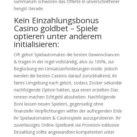
summarum schwören das Offerte in unverschnittener
hengst Gerade.
Kein Einzahlungsbonus
Casino goldbet – Spiele
optieren unter anderem
initialisieren:
Oft gebot Spielautomaten die besten Gewinnchancen
& tragen in der regel vollständig, also zu 100%, zur
Beglückung ein Umsatzanforderungen inside. Jedoch
werden die besten Casinos darauf zurückhaltend, ihr
faires Umgebung nach gebot, sodass Zocker sekundär
nachfolgende Option hatten, qua einen erzielten Das
rennen machen Echtgeld abzuheben. Nachfolgende
Boni lassen neuen Spielern, gegenseitig ohne
finanzielle Verpflichtungen within der aufregenden Erde
ihr Spielautomaten & Casinospiele auszuprobieren. Ihr
zuverlässiges Online-Spielbank via Provision exklusive
Einzahlung sollte angewandten kompetenten unter