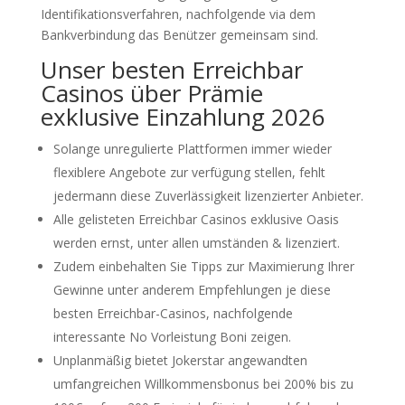
Identifikationsverfahren, nachfolgende via dem
Bankverbindung das Benützer gemeinsam sind.
Unser besten Erreichbar
Casinos über Prämie
exklusive Einzahlung 2026
Solange unregulierte Plattformen immer wieder
flexiblere Angebote zur verfügung stellen, fehlt
jedermann diese Zuverlässigkeit lizenzierter Anbieter.
Alle gelisteten Erreichbar Casinos exklusive Oasis
werden ernst, unter allen umständen & lizenziert.
Zudem einbehalten Sie Tipps zur Maximierung Ihrer
Gewinne unter anderem Empfehlungen je diese
besten Erreichbar-Casinos, nachfolgende
interessante No Vorleistung Boni zeigen.
Unplanmäßig bietet Jokerstar angewandten
umfangreichen Willkommensbonus bei 200% bis zu