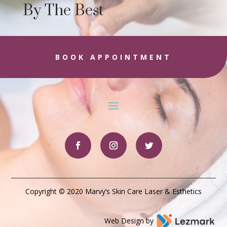
By The Best
BOOK APPOINTMENT
Copyright © 2020 Marvy’s Skin Care Laser & Esthetics
Web Design by