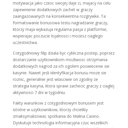
motywacja jako czesc swojej daje ci, majacy na celu
zapewnienie dodatkowych zachet w graczy
zaangazowanych na konsekwentna rozgrywke. Ta
formatowanie bonusowa testu nagradzanie graczy,
ktorzy maja wykazuja regularna pasja z platformie,
wspierajac poczucie lojalnosci i mozesz ciaglego
uczestnictwa.
Cotygodniowy filip dziala byc cykliczna postep, poprzez
dostarczanie uzytkownikom mozliwosc otrzymania
dodatkowych nagrod za ich ogolem poswiecenie sie
kasynie. Nawet jesli identyfikacja bonusu moze sie
roznic, generalnie jest wlasciwie on zgodny ze
strategia kasyna, ktora sprawi zachecic graczy z ciaglej
aktywnosci 7 dni w tygodniu.
Fakty warunkow z cotygodniowym bonusem jest
istotne w uzytkownikow, ktorzy chcieliby
zmaksymalizowac spotkania do Malina Casino.
Dyskutuje technologia informacyjna czuc wszelkich