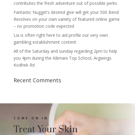
contributes the fresh adventure out of possible perks
Fantastic Nugget’s desired give will get your 500 Bend
Revolves on your own variety of featured online game
– no promotion code expected
Lia is often right here to aid profile our very own
gambling establishment content
All of the Saturday and sunday regarding 2pm to help
you 4pm during the Kilimani Top School, Argwings
Kodhek Rd
Recent Comments
COME ON IN
Treat Your Skin