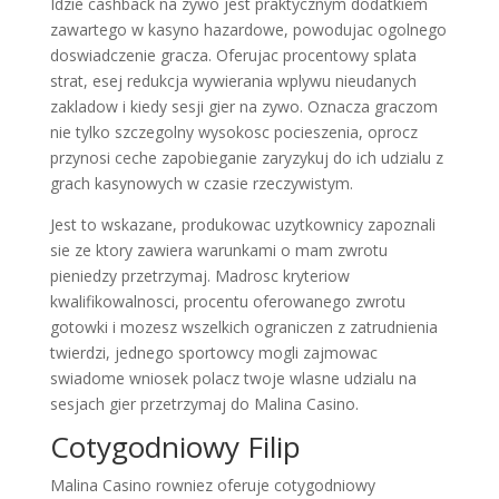
Idzie cashback na zywo jest praktycznym dodatkiem
zawartego w kasyno hazardowe, powodujac ogolnego
doswiadczenie gracza. Oferujac procentowy splata
strat, esej redukcja wywierania wplywu nieudanych
zakladow i kiedy sesji gier na zywo. Oznacza graczom
nie tylko szczegolny wysokosc pocieszenia, oprocz
przynosi ceche zapobieganie zaryzykuj do ich udzialu z
grach kasynowych w czasie rzeczywistym.
Jest to wskazane, produkowac uzytkownicy zapoznali
sie ze ktory zawiera warunkami o mam zwrotu
pieniedzy przetrzymaj. Madrosc kryteriow
kwalifikowalnosci, procentu oferowanego zwrotu
gotowki i mozesz wszelkich ograniczen z zatrudnienia
twierdzi, jednego sportowcy mogli zajmowac
swiadome wniosek polacz twoje wlasne udzialu na
sesjach gier przetrzymaj do Malina Casino.
Cotygodniowy Filip
Malina Casino rowniez oferuje cotygodniowy