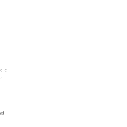
e le
i,
e
nel