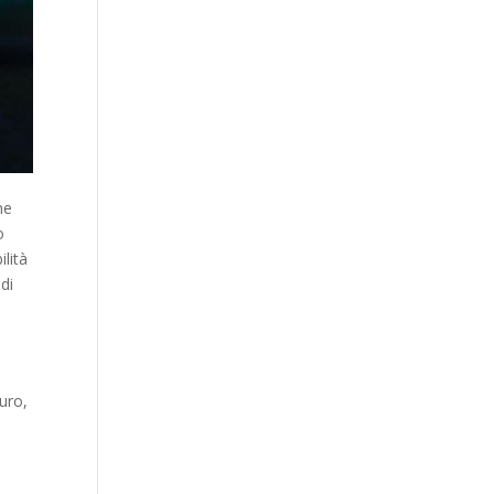
ne
o
lità
di
uro,