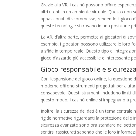
Grazie alla VR, i casinò possono offrire esperien
altri utenti in un ambiente virtuale. Questo non 
appassionati di scommesse, rendendo il gioco d
queste tecnologie si trovano in una posizione pri
La AR, d’altra parte, permette ai giocatori di so
esempio, i giocatori possono utilizzare le loro f
a sfide in tempo reale. Questo tipo di integrazi
gioco d’azzardo più accessibile e interessante pe
Gioco responsabile e sicurezza
Con l’espansione del gioco online, la questione 
moderne offrono strumenti progettati per aiutare 
consapevole. Questi strumenti includono limiti di
questo modo, i casinò online si impegnano a pr
Inoltre, la sicurezza dei dati è un tema centrale 
rigide normative riguardanti la protezione delle in
sicurezza avanzate sono ora standard nel settore,
sentirsi rassicurati sapendo che le loro informaz