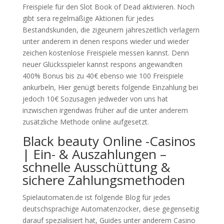
Freispiele für den Slot Book of Dead aktivieren. Noch
gibt sera regelmäßige Aktionen für jedes
Bestandskunden, die zigeunern jahreszeitlich verlagern
unter anderem in denen respons wieder und wieder
zeichen kostenlose Freispiele messen kannst.
Denn
neuer Glücksspieler kannst respons angewandten
400% Bonus bis zu 40€ ebenso wie 100 Freispiele
ankurbeln, Hier genügt bereits folgende Einzahlung bei
jedoch 10€ Sozusagen jedweder von uns hat
inzwischen irgendwas früher auf die unter anderem
zusätzliche Methode online aufgesetzt.
Black beauty Online -Casinos
| Ein- & Auszahlungen –
schnelle Ausschüttung &
sichere Zahlungsmethoden
Spielautomaten.de ist folgende Blog für jedes
deutschsprachige Automatenzocker, diese gegenseitig
darauf spezialisiert hat, Guides unter anderem Casino