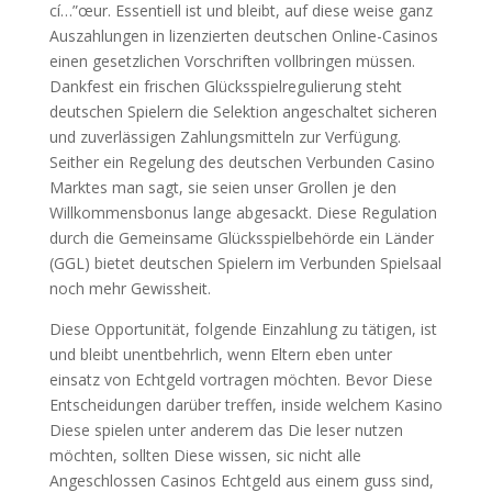
cí…”œur. Essentiell ist und bleibt, auf diese weise ganz
Auszahlungen in lizenzierten deutschen Online-Casinos
einen gesetzlichen Vorschriften vollbringen müssen.
Dankfest ein frischen Glücksspielregulierung steht
deutschen Spielern die Selektion angeschaltet sicheren
und zuverlässigen Zahlungsmitteln zur Verfügung.
Seither ein Regelung des deutschen Verbunden Casino
Marktes man sagt, sie seien unser Grollen je den
Willkommensbonus lange abgesackt. Diese Regulation
durch die Gemeinsame Glücksspielbehörde ein Länder
(GGL) bietet deutschen Spielern im Verbunden Spielsaal
noch mehr Gewissheit.
Diese Opportunität, folgende Einzahlung zu tätigen, ist
und bleibt unentbehrlich, wenn Eltern eben unter
einsatz von Echtgeld vortragen möchten. Bevor Diese
Entscheidungen darüber treffen, inside welchem Kasino
Diese spielen unter anderem das Die leser nutzen
möchten, sollten Diese wissen, sic nicht alle
Angeschlossen Casinos Echtgeld aus einem guss sind,