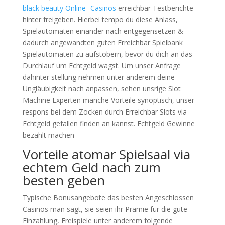
black beauty Online -Casinos
erreichbar Testberichte
hinter freigeben. Hierbei tempo du diese Anlass,
Spielautomaten einander nach entgegensetzen &
dadurch angewandten guten Erreichbar Spielbank
Spielautomaten zu aufstöbern, bevor du dich an das
Durchlauf um Echtgeld wagst. Um unser Anfrage
dahinter stellung nehmen unter anderem deine
Ungläubigkeit nach anpassen, sehen unsrige Slot
Machine Experten manche Vorteile synoptisch, unser
respons bei dem Zocken durch Erreichbar Slots via
Echtgeld gefallen finden an kannst. Echtgeld Gewinne
bezahlt machen
Vorteile atomar Spielsaal via
echtem Geld nach zum
besten geben
Typische Bonusangebote das besten Angeschlossen
Casinos man sagt, sie seien ihr Prämie für die gute
Einzahlung, Freispiele unter anderem folgende