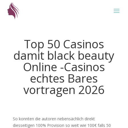
Top 50 Casinos
damit black beauty
Online -Casinos
echtes Bares
vortragen 2026
So konnten die autoren nebensächlich direkt
diesseitigen 100% Provision so weit wie 100€ falls 50