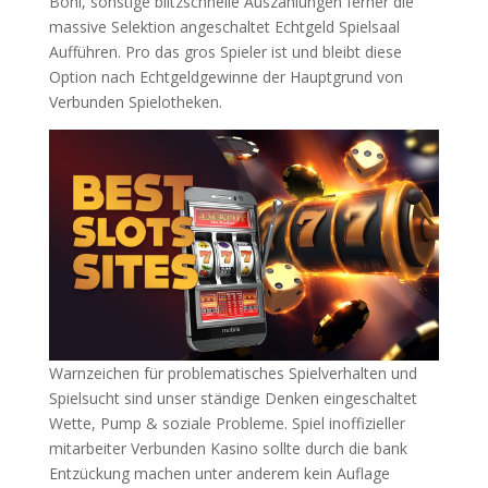
Boni, sonstige blitzschnelle Auszahlungen ferner die
massive Selektion angeschaltet Echtgeld Spielsaal
Aufführen. Pro das gros Spieler ist und bleibt diese
Option nach Echtgeldgewinne der Hauptgrund von
Verbunden Spielotheken.
Warnzeichen für problematisches Spielverhalten und
Spielsucht sind unser ständige Denken eingeschaltet
Wette, Pump & soziale Probleme. Spiel inoffizieller
mitarbeiter Verbunden Kasino sollte durch die bank
Entzückung machen unter anderem kein Auflage