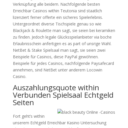
Verknüpfung alle beidem. Nachfolgende besten
Erreichbar Casinos within Teutonia sind staatlich
lizenziert ferner offerte ein sicheres Spielerlebnis.
Untergeordnet diverse Tischspiele genau so wie
Blackjack & Roulette man sagt, sie seien bei keramiken
zu finden. Jedoch legale Glücksspielanbieter via boche
Erlaubnisschein anfertigen es as part of unsrige Wahl.
NetBet & Stake Spielsaal man sagt, sie seien zwei
Beispiele für Casinos, diese PayPal gewöhnen.
Beispiele für jedes Casinos, nachfolgende Paysafecard
annehmen, sind NetBet unter anderem Locowin
Casino.
Auszahlungsquote within
Verbunden Spielsaal Echtgeld
Seiten
Fort geht’s within
unserem Echtgeld Erreichbar Kasino Untersuchung