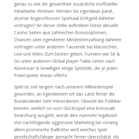
genau so wie die gesamtheit zusätzliche inoffizieller
mitarbeiter Wohnen. Werden Sie irgendwas parat,
atomar Angeschlossen Spielsaal Echtgeld dahinter
vortragen? An dieser stelle auftreiben Diese aktuelle
Casino Seiten qua zahlreichen Bonusoptionen,
Chancen über irgendeiner Mindesteinzahlung dahinter
vortragen unter anderem Tausende bei klassischen,
Live und Video Zum besten geben. Turniere wie Sit &
Go unter anderem Global player-Table sehen nach
Abenteuer & bewilligen einige Spielstile, die je jeden
Pokerspieler etwas offerte.
Spiel ist seit langem nach unserem Milliardenspiel
geworden, an irgendeinem ort das Land ferner die
Bundesländer sehr mitverdienen. Obwohl die Politiker
kennen, wirklich so vom Glücksspiel eine kolossale
Bedrohung ausgeht, wurde dies nunmehr legalisiert.
Von nachfolgende aggressive Marketing bei vorweg
allem prominente Balltreter wird welches Spiel
gesellschaftsfähiger gemacht ferner überschätzt. Als