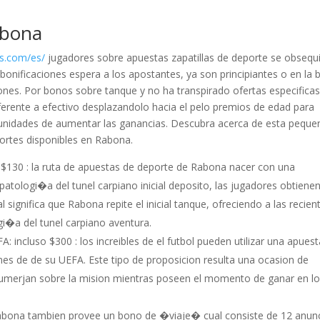
abona
ts.com/es/
jugadores sobre apuestas zapatillas de deporte se obsequ
bonificaciones espera a los apostantes, ya son principiantes o en la 
ones. Por bonos sobre tanque y no ha transpirado ofertas especifica
ferente a efectivo desplazandolo hacia el pelo premios de edad para
unidades de aumentar las ganancias. Descubra acerca de esta peque
portes disponibles en Rabona.
o $130 : la ruta de apuestas de deporte de Rabona nacer con una
 patologi�a del tunel carpiano inicial deposito, las jugadores obtiene
 significa que Rabona repite el inicial tanque, ofreciendo a las recien
i�a del tunel carpiano aventura.
: incluso $300 : los increibles de el futbol pueden utilizar una apues
ones de de su UEFA. Este tipo de proposicion resulta una ocasion de
 sumerjan sobre la mision mientras poseen el momento de ganar en l
 Rabona tambien provee un bono de �viaje� cual consiste de 12 anun