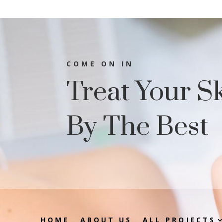
COME ON IN
Treat Your S
By The Best
HOME
ABOUT US
ALL PROJECTS