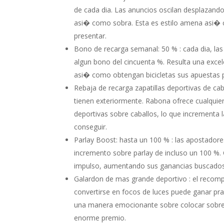
de cada dia. Las anuncios oscilan desplazando
asi� como sobra. Esta es estilo amena asi� 
presentar.
Bono de recarga semanal: 50 % : cada dia, la
algun bono del cincuenta %. Resulta una exce
asi� como obtengan bicicletas sus apuestas p
Rebaja de recarga zapatillas deportivas de cab
tienen exteriormente. Rabona ofrece cualquier
deportivas sobre caballos, lo que incrementa
conseguir.
Parlay Boost: hasta un 100 % : las apostador
incremento sobre parlay de incluso un 100 %
impulso, aumentando sus ganancias buscados
Galardon de mas grande deportivo : el recomp
convertirse en focos de luces puede ganar pr
una manera emocionante sobre colocar sobre su
enorme premio.