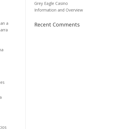
Grey Eagle Casino
Information and Overview
ian a
Recent Comments
barra
s
na
n
tes
ta
o
cios