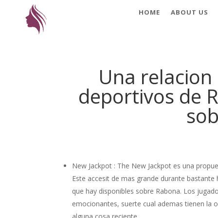
HOME
ABOUT US
Una relacion
deportivos de 
sob
New Jackpot : The New Jackpot es una propuest
Este accesit de mas grande durante bastante h
que hay disponibles sobre Rabona. Los jugad
emocionantes, suerte cual ademas tienen la o
alguna cosa reciente.