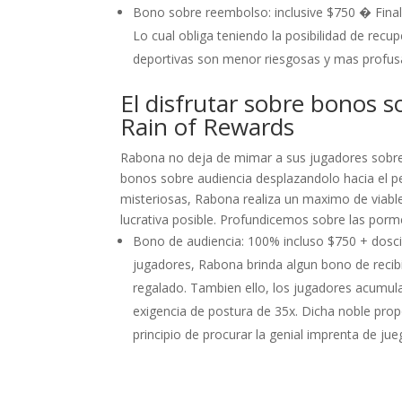
Bono sobre reembolso: inclusive $750 � Fina
Lo cual obliga teniendo la posibilidad de recup
deportivas son menor riesgosas y mas profu
El disfrutar sobre bonos 
Rain of Rewards
Rabona no deja de mimar a sus jugadores sobre
bonos sobre audiencia desplazandolo hacia el pe
misteriosas, Rabona realiza un maximo de viable
lucrativa posible. Profundicemos sobre las por
Bono de audiencia: 100% incluso $750 + dosci
jugadores, Rabona brinda algun bono de reci
regalado. Tambien ello, los jugadores acumu
exigencia de postura de 35x. Dicha noble prop
principio de procurar la genial imprenta de ju