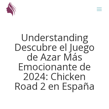
Understanding
Descubre el Juego
de Azar Más
Emocionante de
2024: Chicken
Road 2 en España