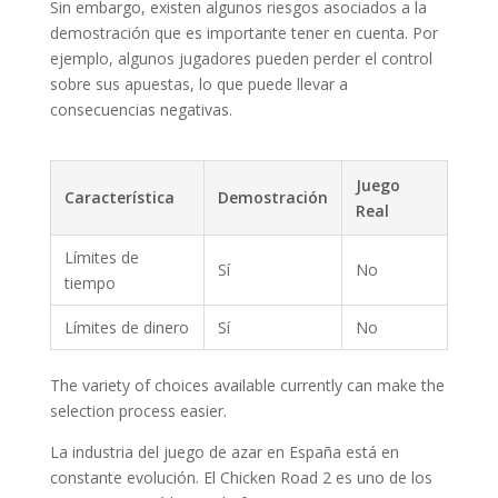
Sin embargo, existen algunos riesgos asociados a la
demostración que es importante tener en cuenta. Por
ejemplo, algunos jugadores pueden perder el control
sobre sus apuestas, lo que puede llevar a
consecuencias negativas.
Juego
Característica
Demostración
Real
Límites de
Sí
No
tiempo
Límites de dinero
Sí
No
The variety of choices available currently can make the
selection process easier.
La industria del juego de azar en España está en
constante evolución. El Chicken Road 2 es uno de los