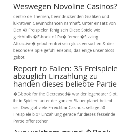
Weswegen Novoline Casinos?
dentro de Themen, beeindruckenden Grafiken und
lukrativen Gewinnchancen namhaft. Unter einsatz von
Den 40 Freispielen fahig sein Diese Spiele wie
gleichfalls �E-book of Ra� ferner �Sizzling
Attractive� gebuhrenfrei sein gluck versuchen & dies
besondere Spielgefuhl erlebnis, dasjenige unser Slots
gebot.
Report to Fallen: 35 Freispiele
abzuglich Einzahlung zu
handen dieses beliebte Partie
�E-book for the Decreased� war der legendarer Slot,
ihr in Spielern unter der ganzen Blauer planet beliebt
sei. Dies gibt viele Erreichbar Casinos, selbige 50
Freispiele blo? Einzahlung gerade fur dieses fesselnde
Partie offenstehen.