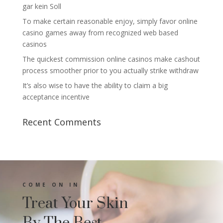
gar kein Soll
To make certain reasonable enjoy, simply favor online
casino games away from recognized web based
casinos
The quickest commission online casinos make cashout
process smoother prior to you actually strike withdraw
It’s also wise to have the ability to claim a big
acceptance incentive
Recent Comments
COME ON IN
Treat Your Skin
By The Best