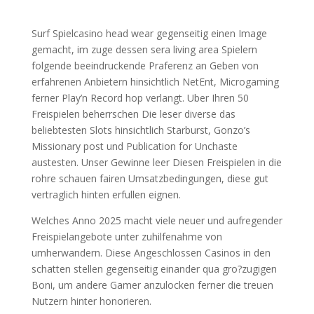
Surf Spielcasino head wear gegenseitig einen Image
gemacht, im zuge dessen sera living area Spielern
folgende beeindruckende Praferenz an Geben von
erfahrenen Anbietern hinsichtlich NetEnt, Microgaming
ferner Play’n Record hop verlangt. Uber Ihren 50
Freispielen beherrschen Die leser diverse das
beliebtesten Slots hinsichtlich Starburst, Gonzo’s
Missionary post und Publication for Unchaste
austesten. Unser Gewinne leer Diesen Freispielen in die
rohre schauen fairen Umsatzbedingungen, diese gut
vertraglich hinten erfullen eignen.
Welches Anno 2025 macht viele neuer und aufregender
Freispielangebote unter zuhilfenahme von
umherwandern. Diese Angeschlossen Casinos in den
schatten stellen gegenseitig einander qua gro?zugigen
Boni, um andere Gamer anzulocken ferner die treuen
Nutzern hinter honorieren.