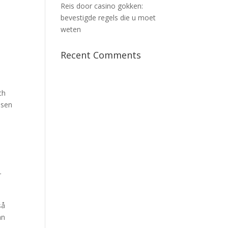
Reis door casino gokken:
bevestigde regels die u moet
weten
Recent Comments
ch
ssen
r
så
an