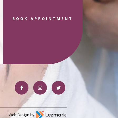
BOOK APPOINTMENT
Web Design by