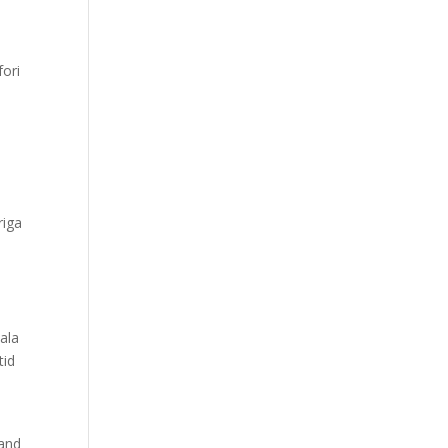
fori
å
riga
ala
tid
land