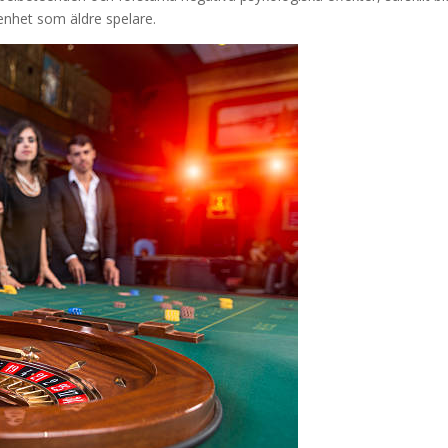
nhet som äldre spelare.