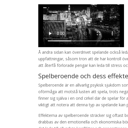
Å andra sidan kan överdrivet spelande också leda 
uppfattningar, såsom tron att de har kontroll öv
att återfå förlorade pengar kan leda till stress o
Spelberoende och dess effekte
Spelberoende är en allvarlig psykisk sjukdom so
oförmåga att motstå lusten att spela, trots nega
finner sig själva i en ond cirkel där de spelar för 
viktigt att notera att denna typ av spelande kan p
Effekterna av spelberoende sträcker sig oftast
drabbas av den emotionella och ekonomiska börda