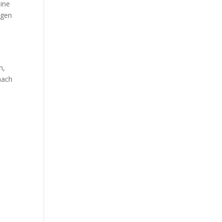
eine
ngen
n,
nach