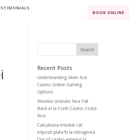
ESTIMONIALS
BOOK ONLINE
Recent Posts
i
Understanding Silver Ace
Casino Online Gaming
Options
Revolve Gratuite fara Fall
Back in la Conti Cazino Costa
Rica
Calculeaza imediat cat
impozit plate?ti la retragerea
Out of cazino exterior la