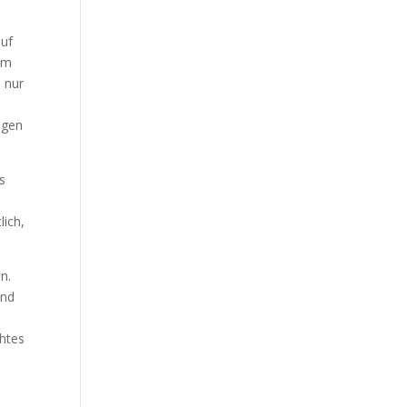
auf
lem
 nur
igen
s
ich,
n.
und
n
chtes