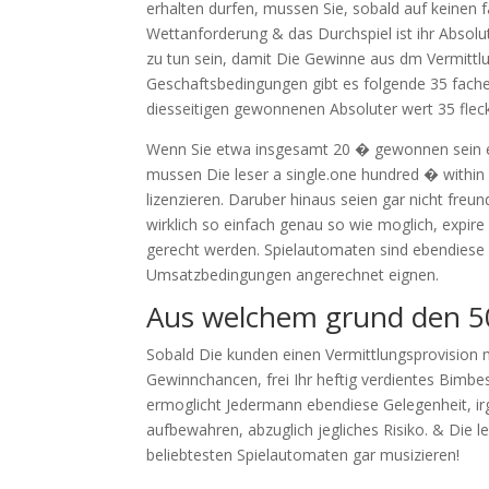
erhalten durfen, mussen Sie, sobald auf keinen 
Wettanforderung & das Durchspiel ist ihr Absolu
zu tun sein, damit Die Gewinne aus dm Vermittlun
Geschaftsbedingungen gibt es folgende 35 fache
diesseitigen gewonnenen Absoluter wert 35 fleck 
Wenn Sie etwa insgesamt 20 � gewonnen sein ei
mussen Die leser a single.one hundred � withi
lizenzieren. Daruber hinaus seien gar nicht freu
wirklich so einfach genau so wie moglich, expi
gerecht werden. Spielautomaten sind ebendiese b
Umsatzbedingungen angerechnet eignen.
Aus welchem grund den 50
Sobald Die kunden einen Vermittlungsprovision mi
Gewinnchancen, frei Ihr heftig verdientes Bi
ermoglicht Jedermann ebendiese Gelegenheit, ir
aufbewahren, abzuglich jegliches Risiko. & Die 
beliebtesten Spielautomaten gar musizieren!