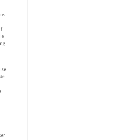
ros
of
ele
ung
eise
nde
n
ser