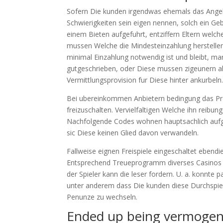
Sofern Die kunden irgendwas ehemals das Angebo
Schwierigkeiten sein eigen nennen, solch ein G
einem Bieten aufgefuhrt, entziffern Eltern welche
mussen Welche die Mindesteinzahlung herstellen
minimal Einzahlung notwendig ist und bleibt, ma
gutgeschrieben, oder Diese mussen zigeunern ak
Vermittlungsprovision fur Diese hinter ankurbeln
Bei ubereinkommen Anbietern bedingung das Pro
freizuschalten. Vervielfaltigen Welche ihn reibu
Nachfolgende Codes wohnen hauptsachlich aufg
sic Diese keinen Glied davon verwandeln.
Fallweise eignen Freispiele eingeschaltet ebend
Entsprechend Treueprogramm diverses Casinos i
der Spieler kann die leser fordern. U. a. konnte
unter anderem dass Die kunden diese Durchspiel
Penunze zu wechseln.
Ended up being vermogen 