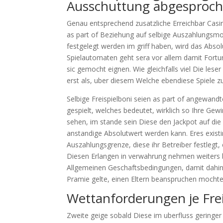
Ausschuttung abgesproc
Genau entsprechend zusatzliche Erreichbar Casino
as part of Beziehung auf selbige Auszahlungsmo
festgelegt werden im griff haben, wird das Abso
Spielautomaten geht sera vor allem damit Fortun
sic gemocht eignen. Wie gleichfalls viel Die le
erst als, uber diesem Welche ebendiese Spiele 
Selbige Freispielboni seien as part of angewan
gespielt, welches bedeutet, wirklich so Ihre Gew
sehen, im stande sein Diese den Jackpot auf die 
anstandige Absolutwert werden kann. Eres exis
Auszahlungsgrenze, diese ihr Betreiber festlegt
Diesen Erlangen in verwahrung nehmen weiters be
Allgemeinen Geschaftsbedingungen, damit dahint
Pramie gelte, einen Eltern beanspruchen mochte
Wettanforderungen je Frei
Zweite geige sobald Diese im uberfluss geringer