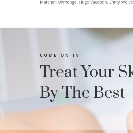
Marchen Unmenge, Huge Vacation, Entity Wolve
COME ON IN
Treat Your S
By The Best