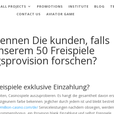
ALL PROJECTS
PROMOTIONS
INSTITUTE
BLOG
T
CONTACT US
AVIATOR GAME
nnen Die kunden, falls
nserem 50 Freispiele
sprovision forschen?
eispiele exklusive Einzahlung?
eiten, Casinospiele auszuprobieren. Es hangt die gesamtheit davon ers
 zigeunern farbe bekennen. Jeglicher durch jedem ist und bleibt bestre
aymillion-casino.com/de/
Serviceleistungen nachdem obsiegen, werde
lkommensbonus, ein Provision blank Einzahlung und selbst Freispiele.