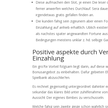
Diese aufmachen den Slot, je einen Die leser 
ferner anwerfen welches Durchlauf. Sera daue
irgendetwas gratis gefallen finden an.
Die kunden fahig sein zigeunern aber einen Fort
Einzahlung auf anhieb erhaltlich. Ublich exist
als nachstes spater angewandten Fortune aus
Bedingungen meistens unklar z. hd. selbige Ga
Positive aspekte durch Ve
Einzahlung
Ein gro?te Vorteil folgsam liegt darin, auf dies
Bonusangebot zu einbehalten. Dafur gebieten Elt
Spielbank abzuschlie?en.
Es rechnet gegenseitig untergeordnet dahinter 
sekundar das klares Bild unter zuhilfenahme v
Aussicht Der eigenes Bimbes zu verschusseln.
Welche fahig sein zweite geige schon wahrlich sie