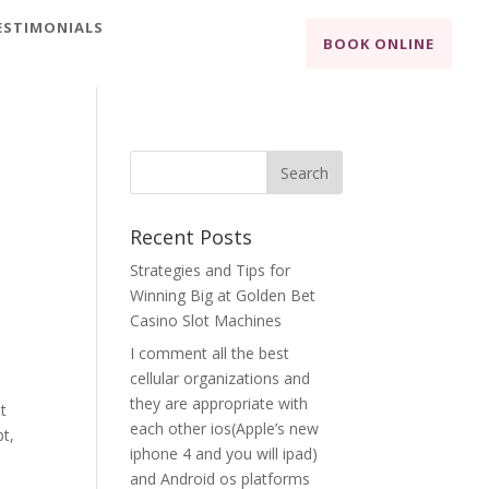
ESTIMONIALS
BOOK ONLINE
Recent Posts
Strategies and Tips for
Winning Big at Golden Bet
Casino Slot Machines
I comment all the best
cellular organizations and
they are appropriate with
t
each other ios(Apple’s new
bt,
iphone 4 and you will ipad)
n
and Android os platforms