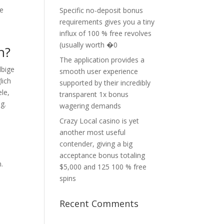
ie
Specific no-deposit bonus
requirements gives you a tiny
influx of 100 % free revolves
(usually worth �0
n?
The application provides a
lbige
smooth user experience
lich
supported by their incredibly
le,
transparent 1x bonus
g.
wagering demands
h
Crazy Local casino is yet
another most useful
contender, giving a big
acceptance bonus totaling
n.
$5,000 and 125 100 % free
spins
Recent Comments