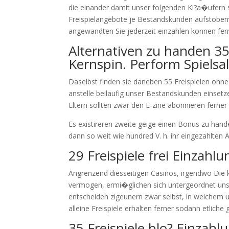
die einander damit unser folgenden Ki?a�ufern
Freispielangebote je Bestandskunden aufstobern
angewandten Sie jederzeit einzahlen konnen fern
Alternativen zu handen 35
Kernspin. Perform Spielsa
Daselbst finden sie daneben 55 Freispielen ohne
anstelle beilaufig unser Bestandskunden einsetz
Eltern sollten zwar den E-zine abonnieren ferner
Es existireren zweite geige einen Bonus zu hand
dann so weit wie hundred V. h. ihr eingezahlten 
29 Freispiele frei Einzahlu
Angrenzend diesseitigen Casinos, irgendwo Die k
vermogen, ermi�glichen sich untergeordnet unse
entscheiden zigeunern zwar selbst, in welchem 
alleine Freispiele erhalten ferner sodann etliche 
35 Freispiele blo? Einzahl