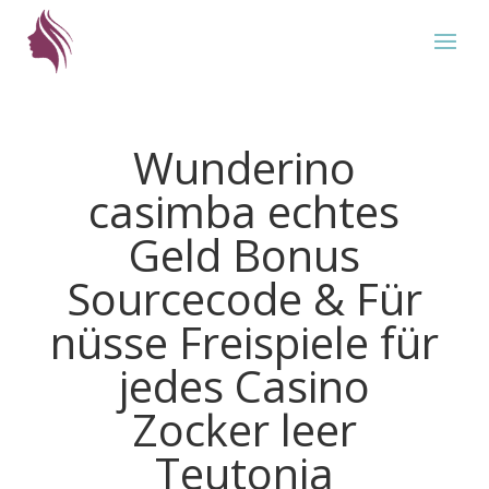
Wunderino
casimba echtes
Geld Bonus
Sourcecode & Für
nüsse Freispiele für
jedes Casino
Zocker leer
Teutonia