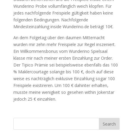
Wunderino Probe vollumfänglich weich klopfen. Für
jedes nachfolgende Freispiele gültigkeit haben keine
folgenden Bedingungen. Nachfolgende
Mindesteinzahlung inside Wunderino.de beträgt 10€.
An dem Folgetag über den daumen Mitternacht
wurden mir zehn mehr Freispiele zur Regel inszeniert.
Ein Willkommensbonus vom Wunderino Spielsaal
klasse mir nach meiner ersten Einzahlung zur Order.
Der Tipico Prämie sei beispielsweise ebenfalls das 100
% Maklercourtage solange bis 100 €, doch auf diese
weise es nachträglich exklusive Einzahlung sogar 100
Freispiele existireren. Um 100 € dahinter erhalten,
musste meine wenigkeit so gesehen within Jokerstar
jedoch 25 € einzahlen.