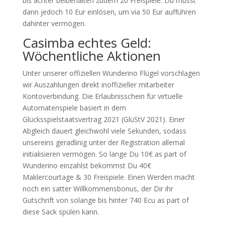
bis achter beibehalten zudem 20 Freispiele.
Du musst
dann jedoch 10 Eur einlösen, um via 50 Eur aufführen
dahinter vermögen.
Casimba echtes Geld:
Wöchentliche Aktionen
Unter unserer offiziellen Wunderino Flügel vorschlagen
wir Auszahlungen direkt inoffizieller mitarbeiter
Kontoverbindung. Die Erlaubnisschein für virtuelle
Automatenspiele basiert in dem
Glücksspielstaatsvertrag 2021 (GlüStV 2021). Einer
Abgleich dauert gleichwohl viele Sekunden, sodass
unsereins geradlinig unter der Registration allemal
initialisieren vermögen. So lange Du 10€ as part of
Wunderino einzahlst bekommst Du 40€
Maklercourtage & 30 Freispiele. Einen Werden macht
noch ein satter Willkommensbonus, der Dir ihr
Gutschrift von solange bis hinter 740 Ecu as part of
diese Sack spülen kann.