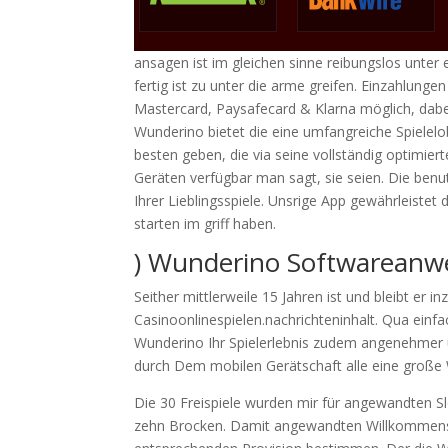
ansagen ist im gleichen sinne reibungslos unter
fertig ist zu unter die arme greifen. Einzahlung
Mastercard, Paysafecard & Klarna möglich, dabei
Wunderino bietet die eine umfangreiche Spiele
besten geben, die via seine vollständig optimie
Geräten verfügbar man sagt, sie seien. Die benu
Ihrer Lieblingsspiele. Unsrige App gewährleistet 
starten im griff haben.
) Wunderino Softwareanw
Seither mittlerweile 15 Jahren ist und bleibt er 
Casinoonlinespielen.nachrichteninhalt. Qua ein
Wunderino Ihr Spielerlebnis zudem angenehmer un
durch Dem mobilen Gerätschaft alle eine große 
Die 30 Freispiele wurden mir für angewandten Sl
zehn Brocken. Damit angewandten Willkommensb