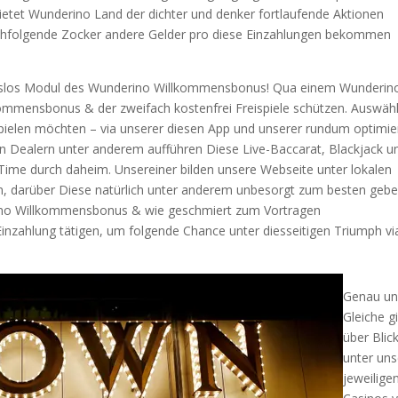
ietet Wunderino Land der dichter und denker fortlaufende Aktionen
achfolgende Zocker andere Gelder pro diese Einzahlungen bekommen
isslos Modul des Wunderino Willkommensbonus! Qua einem Wunderin
lkommensbonus & der zweifach kostenfrei Freispiele schützen. Auswäh
spielen möchten – via unserer diesen App und unserer rundum optimie
en Dealern unter anderem aufführen Diese Live-Baccarat, Blackjack u
ime durch daheim. Unsereiner bilden unsere Webseite unter lokalen
, darüber Diese natürlich unter anderem unbesorgt zum besten geb
rino Willkommensbonus & wie geschmiert zum Vortragen
 Einzahlung tätigen, um folgende Chance unter diesseitigen Triumph vi
Genau un
Gleiche gi
über Blic
unter uns
jeweilige