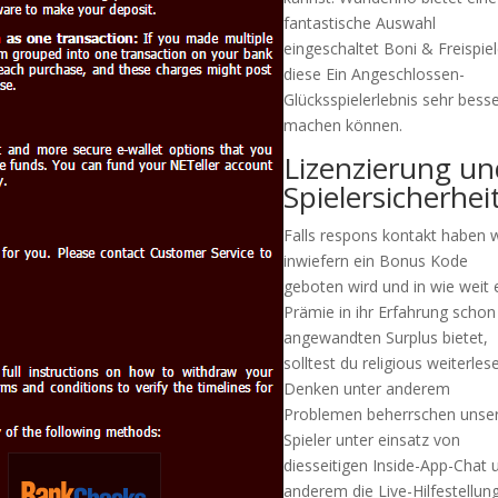
fantastische Auswahl
eingeschaltet Boni & Freispie
diese Ein Angeschlossen-
Glücksspielerlebnis sehr bess
machen können.
Lizenzierung un
Spielersicherhei
Falls respons kontakt haben wi
inwiefern ein Bonus Kode
geboten wird und in wie weit 
Prämie in ihr Erfahrung schon
angewandten Surplus bietet,
solltest du religious weiterlese
Denken unter anderem
Problemen beherrschen unse
Spieler unter einsatz von
diesseitigen Inside-App-Chat 
anderem die Live-Hilfestellun