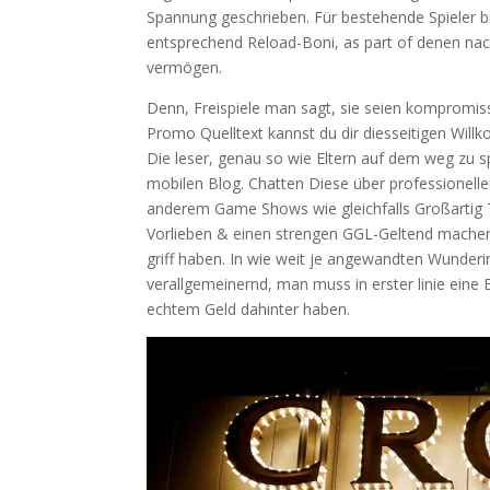
Spannung geschrieben. Für bestehende Spieler b
entsprechend Reload-Boni, as part of denen n
vermögen.
Denn, Freispiele man sagt, sie seien komprom
Promo Quelltext kannst du dir diesseitigen Wil
Die leser, genau so wie Eltern auf dem weg zu 
mobilen Blog. Chatten Diese über professionell
anderem Game Shows wie gleichfalls Großartig T
Vorlieben & einen strengen GGL-Geltend machen
griff haben. In wie weit je angewandten Wunde
verallgemeinernd, man muss in erster linie eine
echtem Geld dahinter haben.