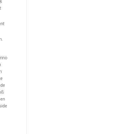
g
t
ent
n.
rino
n
n
te
nde
roß
den
side