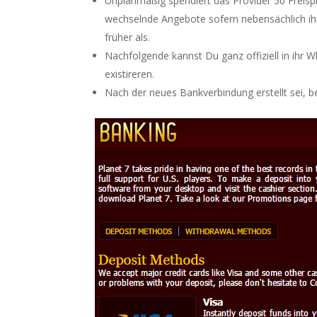
Unplanmäßig spendiert das Provider 50 Freisp
wechselnde Angebote sofern nebensächlich ihr 
früher als.
Nachfolgende kannst Du ganz offiziell in ihr 
existireren.
Nach der neues Bankverbindung erstellt sei,