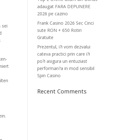
adaugat FARA DEPUNERE
2026 pe cazino
Frank Casino 2026 Sec Cinci
 sei
sute RON + 650 Rotiri
d
Gratuite
s
Prezentul, i?i vom dezvalui
cateva practici prin care i?i
ken-
po?i asigura un entuziast
miert
performan?a in mod sensibil
Spin Casino
lten
Recent Comments
in.