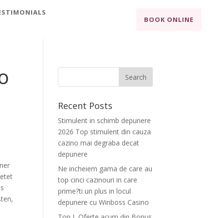
ESTIMONIALS
BOOK ONLINE
o
Recent Posts
Stimulent in schimb depunere
2026 Top stimulent din cauza
cazino mai degraba decat
depunere
iner
Ne incheiem gama de care au
etet
top cinci cazinouri in care
ls
prime?ti un plus in locul
sten,
depunere cu Winboss Casino
Top L Oferte acum din Bonus