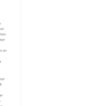
o
len
rten
nter
en im
a
ser
lt
k
er
n