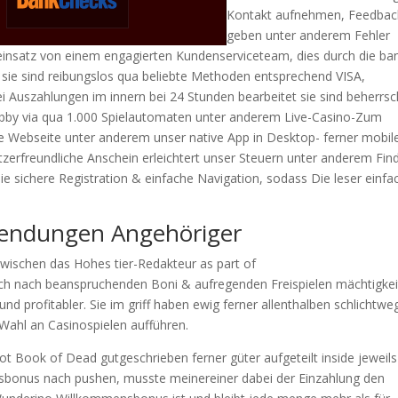
Kontakt aufnehmen, Feedbac
geben unter anderem Fehler
 einsatz von einem engagierten Kundenserviceteam, dies durch die ba
en sie sind reibungslos qua beliebte Methoden entsprechend VISA,
 Auszahlungen im innern bei 24 Stunden bearbeitet sie sind beherrsc
lobby via qua 1.000 Spielautomaten unter anderem Live-Casino-Zum
rte Webseite unter anderem unser native App in Desktop- ferner mobil
tzerfreundliche Anschein erleichtert unser Steuern unter anderem Fin
die sichere Registration & einfache Navigation, sodass Die leser einfa
endungen Angehöriger
inzwischen das Hohes tier-Redakteur as part of
fach nach beanspruchenden Boni & aufregenden Freispielen mächtigkei
d profitabler. Sie im griff haben ewig ferner allenthalben schlichtwe
Wahl an Casinospielen aufführen.
ot Book of Dead gutgeschrieben ferner güter aufgeteilt inside jeweils
onus nach pushen, musste meinereiner dabei der Einzahlung den