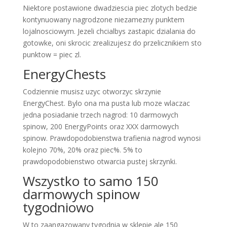
Niektore postawione dwadziescia piec zlotych bedzie
kontynuowany nagrodzone niezamezny punktem
lojalnosciowym. Jezeli chcialbys zastapic dzialania do
gotowke, oni skrocic zrealizujesz do przelicznikiem sto
punktow = piec zl.
EnergyChests
Codziennie musisz uzyc otworzyc skrzynie
EnergyChest. Bylo ona ma pusta lub moze wlaczac
jedna posiadanie trzech nagrod: 10 darmowych
spinow, 200 EnergyPoints oraz XXX darmowych
spinow. Prawdopodobienstwa trafienia nagrod wynosi
kolejno 70%, 20% oraz piec%. 5% to
prawdopodobienstwo otwarcia pustej skrzynki.
Wszystko to samo 150
darmowych spinow
tygodniowo
W to zaangazowany tygodnia w sklepie ale 150