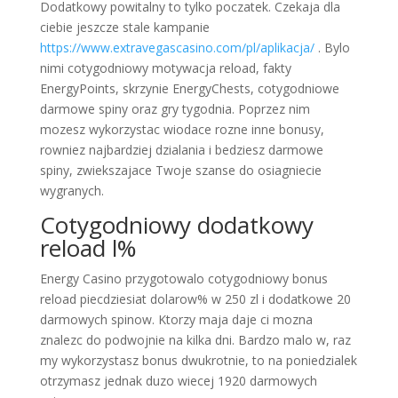
Dodatkowy powitalny to tylko poczatek. Czekaja dla
ciebie jeszcze stale kampanie
https://www.extravegascasino.com/pl/aplikacja/
. Bylo
nimi cotygodniowy motywacja reload, fakty
EnergyPoints, skrzynie EnergyChests, cotygodniowe
darmowe spiny oraz gry tygodnia. Poprzez nim
mozesz wykorzystac wiodace rozne inne bonusy,
rowniez najbardziej dzialania i bedziesz darmowe
spiny, zwiekszajace Twoje szanse do osiagniecie
wygranych.
Cotygodniowy dodatkowy
reload l%
Energy Casino przygotowalo cotygodniowy bonus
reload piecdziesiat dolarow% w 250 zl i dodatkowe 20
darmowych spinow. Ktorzy maja daje ci mozna
znalezc do podwojnie na kilka dni. Bardzo malo w, raz
my wykorzystasz bonus dwukrotnie, to na poniedzialek
otrzymasz jednak duzo wiecej 1920 darmowych