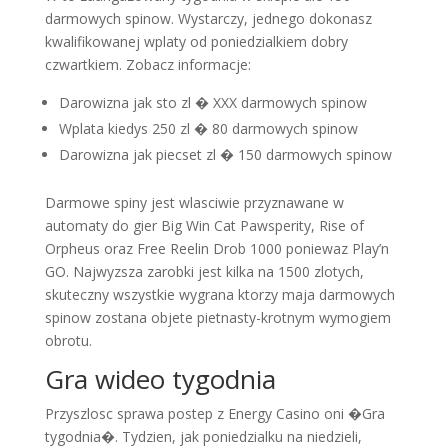
darmowych spinow. Wystarczy, jednego dokonasz
kwalifikowanej wplaty od poniedzialkiem dobry
czwartkiem. Zobacz informacje:
Darowizna jak sto zl � XXX darmowych spinow
Wplata kiedys 250 zl � 80 darmowych spinow
Darowizna jak piecset zl � 150 darmowych spinow
Darmowe spiny jest wlasciwie przyznawane w
automaty do gier Big Win Cat Pawsperity, Rise of
Orpheus oraz Free Reelin Drob 1000 poniewaz Play’n
GO. Najwyzsza zarobki jest kilka na 1500 zlotych,
skuteczny wszystkie wygrana ktorzy maja darmowych
spinow zostana objete pietnasty-krotnym wymogiem
obrotu.
Gra wideo tygodnia
Przyszlosc sprawa postep z Energy Casino oni �Gra
tygodnia�. Tydzien, jak poniedzialku na niedzieli,